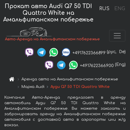
Прокат авто Audi Q7 50 TDI
RUS
ENG
Quattro White на
Амальфитанском побережье
Авто-Аренда на Амальфитанском побережье
(рус,
De)
+4917622366899
(Eng)
+4917622366900
Аренда авто на Амальфитанском побережье
Марка Audi
Ауди Q7 50 TDI Quattro White
Компания Авто-Аренда предлагает в аренду
автомобиль Ауди Q7 50 TDI Quattro White на
Амальфитанском побережье. Вы можете заказать и
забронировать аренду на Амальфитанском побережье
автомобиля с доставкой авто в аэропорты или ж/д
вокзал.