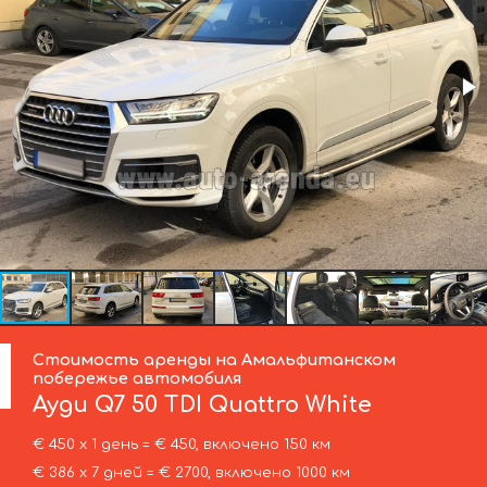
Стоимость аренды на Амальфитанском
побережье автомобиля
Ауди
Q7 50 TDI Quattro White
€ 450 х 1 день = € 450, включено 150 км
€ 386 х 7 дней = € 2700, включено 1000 км