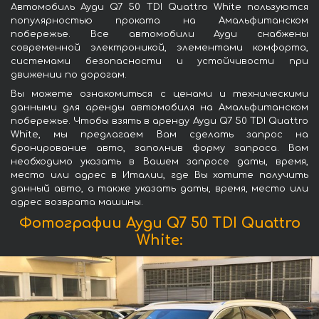
Автомобиль Ауди Q7 50 TDI Quattro White пользуются
популярностью проката на Амальфитанском
побережье. Все автомобили Ауди снабжены
современной электроникой, элементами комфорта,
системами безопасности и устойчивости при
движении по дорогам.
Вы можете ознакомиться с ценами и техническими
данными для аренды автомобиля на Амальфитанском
побережье. Чтобы взять в аренду Ауди Q7 50 TDI Quattro
White, мы предлагаем Вам сделать запрос на
бронирование авто, заполнив форму запроса. Вам
необходимо указать в Вашем запросе даты, время,
место или адрес в Италии, где Вы хотите получить
данный авто, а также указать даты, время, место или
адрес возврата машины.
Фотографии Ауди Q7 50 TDI Quattro
White: