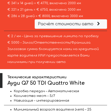
€ 341 х 14 дней = € 4770, включено 2000 км
€ 321 х 21 день = € 6750, включено 3000 км
€ 286 х 28 дней = € 8000, включено 3000 км
Расчёт стоимости авто
€ 2 / км – Цена за превышение лимита по пробегу
€ 5000 – Залог/Ответственность/Франшиза.
Залоговая сумма блокируется нами на кредитной
карте водителя ИЛИ предоставляется Вами
наличными при получении авто.
Технические характеристики
Ауди Q7 50 TDI Quattro White
Коробка передач – Автоматическая
Количество мест – 5/7
Навигация – интегрированная
Минимальный возраст водителя (лет) – 25