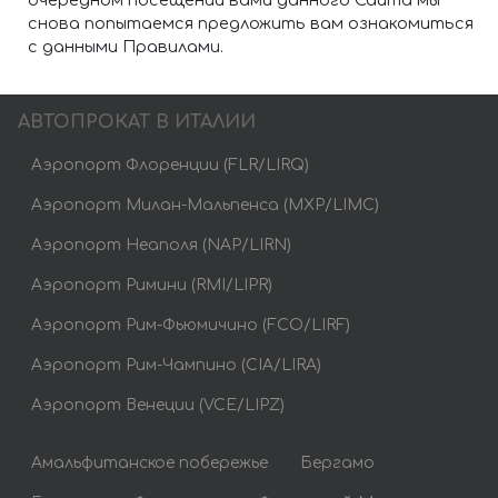
очередном посещении вами данного Сайта мы
снова попытаемся предложить вам ознакомиться
с данными Правилами.
АВТОПРОКАТ В ИТАЛИИ
Аэропорт Флоренции (FLR/LIRQ)
Аэропорт Милан-Мальпенса (MXP/LIMC)
Аэропорт Неаполя (NAP/LIRN)
Аэропорт Римини (RMI/LIPR)
Аэропорт Рим-Фьюмичино (FCO/LIRF)
Аэропорт Рим-Чампино (CIA/LIRA)
Аэропорт Венеции (VCE/LIPZ)
Амальфитанское побережье
Бергамо