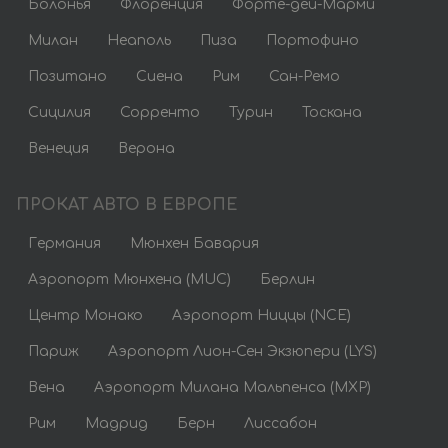
Болонья
Флоренция
Форте-дей-Марми
Милан
Неаполь
Пиза
Портофино
Позитано
Сиена
Рим
Сан-Ремо
Сицилия
Сорренто
Турин
Тоскана
Венеция
Верона
ПРОКАТ АВТО В ЕВРОПЕ
Германия
Мюнхен Бавария
Аэропорт Мюнхена (MUC)
Берлин
Центр Монако
Аэропорт Ниццы (NCE)
Париж
Аэропорт Лион-Сен Экзюпери (LYS)
Вена
Аэропорт Милана Мальпенса (MXP)
Рим
Мадрид
Берн
Лиссабон