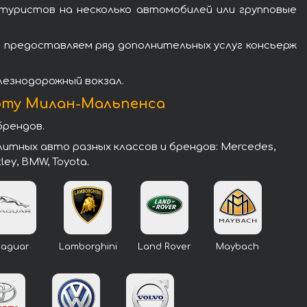
 туристов на несколько автомобилей или групповые
 предоставляем ряд дополнительных услуг консьерж
лезнодорожный вокзал.
рту Милан-Мальпенса
брендов.
тных авто разных классов и брендов: Mercedes,
tley, BMW, Toyota.
Jaguar
Lamborghini
Land Rover
Maybach