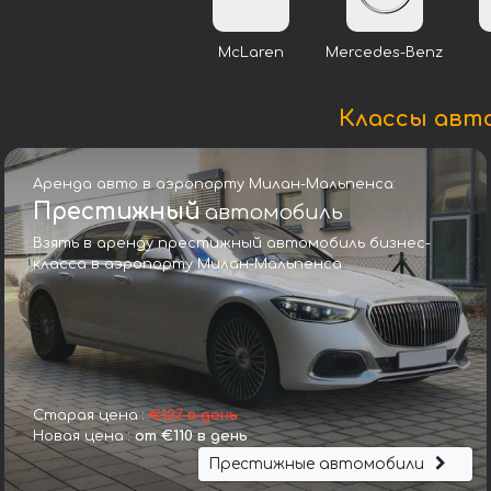
McLaren
Mercedes-Benz
Классы авт
Аренда авто в аэропорту Милан-Мальпенса:
Престижный
автомобиль
Взять в аренду престижный автомобиль бизнес-
класса в аэропорту Милан-Мальпенса
Старая цена :
€127 в день
Новая цена :
от €110 в день
Престижные автомобили