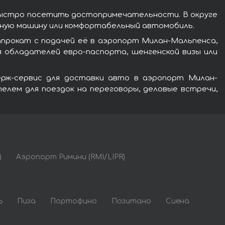
быстро посетить достопримечательности. В округе
тную машину или комфортабельный автомобиль.
апрокат с подачей её в аэропорт Милан-Мальпенса,
 обладателей евро-паспорта, шенгенской визы или
ьерж-сервис для доставки авто в аэропорт Милан-
лем для поездок на переговоры, деловые встречи,
)
Аэропорт Римини (RMI/LIPR)
ь
Пиза
Портофино
Позитано
Сиена