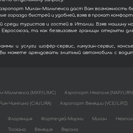
 аэропорт Милан-Мальпенса даст Вам возможность 
е гораздо быстрей и удобней, взяв в прокат комфор
й среди туристов и гостей в Италии. Взяв машину н
вросоюза, та как безвизовые границы открыты для
ммы и услуги шофёр-сервис, лимузин-сервис, конс
 Вы можете арендовать элитный автомобиль с водите
н-Мальпенса (MXP/LIMC)
Аэропорт Неаполя (NAP/LIRN
им-Чампино (CIA/LIRA)
Аэропорт Венеции (VCE/LIPZ)
Флоренция
Форте-дей-Марми
Милан
Неапол
Тоскана
Венеция
Верона