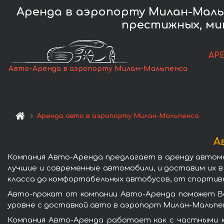
Аренда в аэропорту Милан-Маль
престижных, ми
АР
Авто-Аренда в аэропорту Милан-Мальпенса
Аренда авто в аэропорту Милан-Мальпенса
А
Компания Авто-Аренда предлагает в аренду автом
лучшие и современные автомобили, и доставим их
класса до комфортабельных автобусов, от спортивн
Авто-прокат от компании Авто-Аренда поможет Ва
уровне с доставкой авто в аэропорт Милан-Мальпе
Компания Авто-Аренда работает как с частными к