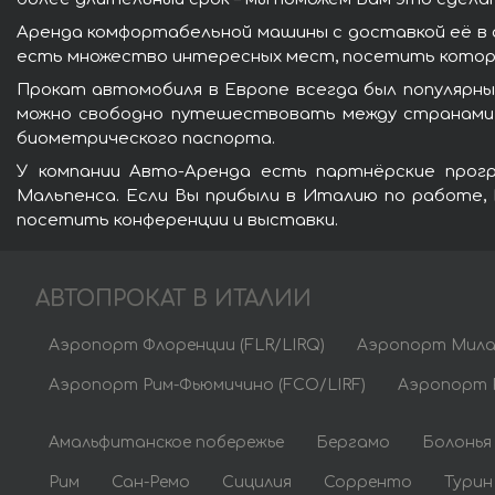
Аренда комфортабельной машины с доставкой её в
есть множество интересных мест, посетить которы
Прокат автомобиля в Европе всегда был популярны
можно свободно путешествовать между странами Е
биометрического паспорта.
У компании Авто-Аренда есть партнёрские програ
Мальпенса. Если Вы прибыли в Италию по работе,
посетить конференции и выставки.
АВТОПРОКАТ В ИТАЛИИ
Аэропорт Флоренции (FLR/LIRQ)
Аэропорт Мила
Аэропорт Рим-Фьюмичино (FCO/LIRF)
Аэропорт Р
Амальфитанское побережье
Бергамо
Болонья
Рим
Сан-Ремо
Сицилия
Сорренто
Турин