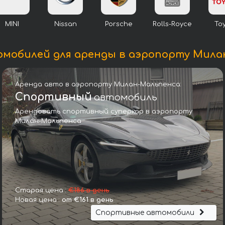
MINI
Nissan
Porsche
Rolls-Royce
To
омобилей для аренды в аэропорту Мила
Аренда авто в аэропорту Милан-Мальпенса:
Спортивный
автомобиль
Арендовать спортивный суперкар в аэропорту
Милан-Мальпенса
Ленд Ровер Range Rover D350 Autobiography 2022
Старая цена :
€186 в день
Новая цена :
от €161 в день
Спортивные автомобили