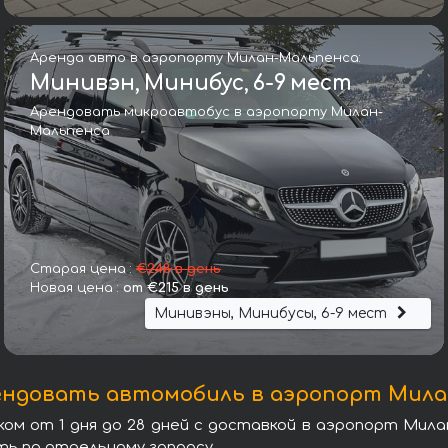
Аренда авто в аэропорту Милан-Мальпенса:
Минивэн, Минибус, 6-9 мест
Арендовать микроавтобус в аэропорту Милан-
Мальпенса
Ауди Q7 55 TFSIe quattro
Старая цена :
€248 в день
Новая цена :
от €215 в день
Минивэны, Минибусы, 6-9 мест
рендовать автомобиль в аэропорт Мил
м от 1 дня до 28 дней с доставкой в аэропорт Мила
ть по отдельному запросу.