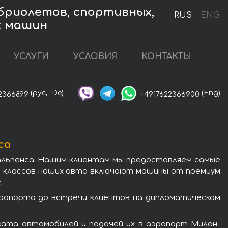
бриолетов, спортивных,
RUS
ENG
х машин
УСЛУГИ
УСЛОВИЯ
КОНТАКТЫ
(рус,
De)
(Eng)
2366899
+4917622366900
са
альпенса. Нашим клиентам мы предоставляем самые
и классов наших авто включают машины от премиум
.
эропорта до встречи клиентов на дипломатическом
ката автомобилей и подачей их в аэропорт Милан-