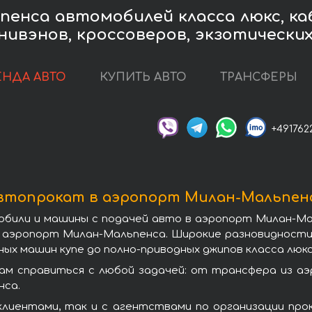
пенса автомобилей класса люкс, ка
нивэнов, кроссоверов, экзотически
ЕНДА АВТО
КУПИТЬ АВТО
ТРАНСФЕРЫ
+491762
втопрокат в аэропорт Милан-Мальпен
обили и машины с подачей авто в аэропорт Милан-М
 в аэропорт Милан-Мальпенса. Широкие разновидност
ых машин купе до полно-приводных джипов класса люкс
м справиться с любой задачей: от трансфера из а
нса.
лиентами, так и с агентствами по организации про