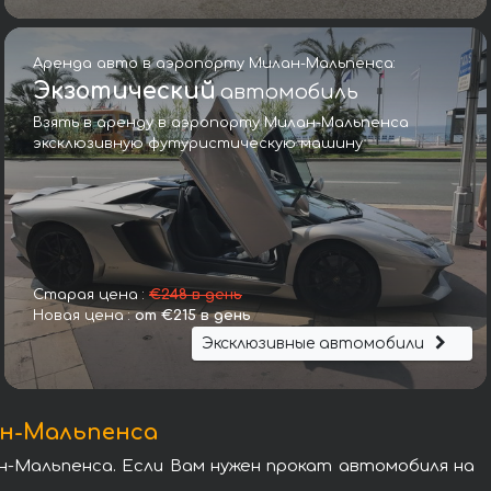
Аренда авто в аэропорту Милан-Мальпенса:
Экзотический
автомобиль
Взять в аренду в аэропорту Милан-Мальпенса
эксклюзивную футуристическую машину
Фольксваген Мультиван
Старая цена :
€248 в день
Новая цена :
от €215 в день
Эксклюзивные автомобили
ан-Мальпенса
н-Мальпенса. Если Вам нужен прокат автомобиля на