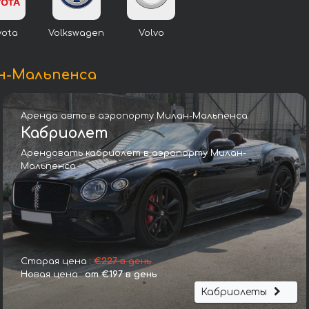
yota
Volkswagen
Volvo
н-Мальпенса
Аренда авто в аэропорту Милан-Мальпенса:
Кабриолет
Арендовать кабриолет в аэропорту Милан-
Мальпенса
Мерседес-Бенц S-Class S 560 Cabriolet 4Matic AMG комп
Старая цена :
€227 в день
Новая цена :
от €197 в день
Кабриолеты