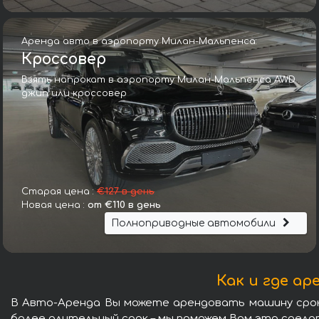
Аренда авто в аэропорту Милан-Мальпенса:
Кроссовер
Взять напрокат в аэропорту Милан-Мальпенса AWD
джип или кроссовер
Старая цена :
€127 в день
Новая цена :
от €110 в день
Полноприводные автомобили
Как и где а
В Авто-Аренда Вы можете арендовать машину сроко
более длительный срок – мы поможем Вам это сдела