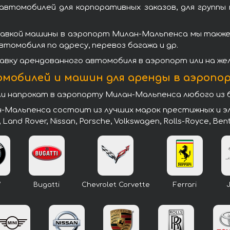
втомобилей для корпоративных заказов, для группы
авкой машины в аэропорт Милан-Мальпенса мы также
втомобиля по адресу, перевоз багажа и др.
вку арендованного автомобиля в аэропорт или на же
омобилей и машин для аренды в аэропо
 напрокат в аэропорту Милан-Мальпенса любого из 
Мальпенса состоит из лучших марок престижных и эли
, Land Rover, Nissan, Porsche, Volkswagen, Rolls-Royce, Ben
W
Bugatti
Chevrolet Corvette
Ferrari