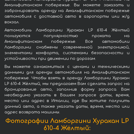
Амальфитанском побережье. Вы можете заказать и
забронировать аренду на Амальфитанском побережье
автомобиля с доставкой авто в аэропорты или ж/д
вокзал.
Автомобиль Ламборгини Хуракан LP 610-4 Жёлтый
пользуются популярностью проката на
Амальфитанском побережье. Все автомобили
Ламборгини снабжены современной электроникой,
элементами комфорта, системами безопасности и
устойчивости при движении по дорогам.
Вы можете ознакомиться с ценами и техническими
данными для аренды автомобиля на Амальфитанском
побережье. Чтобы взять в аренду Ламборгини Хуракан
LP 610-4 Жёлтый, мы предлагаем Вам сделать запрос на
бронирование авто, заполнив форму запроса. Вам
необходимо указать в Вашем запросе даты, время,
место или адрес в Италии, где Вы хотите получить
данный авто, а также указать даты, время, место или
адрес возврата машины.
Фотографии Ламборгини Хуракан LP
610-4 Жёлтый: