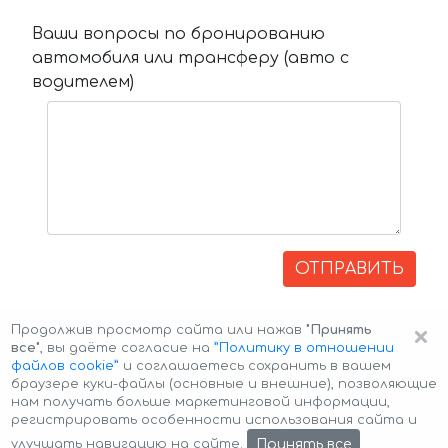
Ваши вопросы по бронированию
автомобиля или трансферу (авто с
водителем)
ОТПРАВИТЬ
×
Продолжив просмотр сайта или нажав
"Принять
все"
, вы даёте согласие на
”Политику в отношении
файлов cookie”
и соглашаетесь сохранить в вашем
браузере куки-файлы (основные и внешние), позволяющие
нам получать больше маркетинговой информации,
регистрировать особенности использования сайта и
Авторские права © 2026 Авто-Аренда
Cookie Policy
Принять все
улучшать навигацию на сайте.