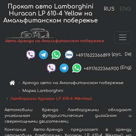
Прокат авто Lamborghini
RUS
ENG
Huracan LP 610-4 Yellow на
Амальфитанском побережье
Авто-Аренда на Амальфитанском побережье
(рус,
De)
+4917622366899
(Eng)
+4917622366900
Аренда авто на Амальфитанском побережье
Марка Lamborghini
Ламборгини Хуракан LP 610-4 Жёлтый
Автомобили бренда Ламборджини обладают
уникальным футуристическим дизайном и
сверхмощными двигателями.
Компания Авто-Аренда предлагает в аренду
автомобиль Ламборгини Хуракан LP 610-4 Жёлтый на