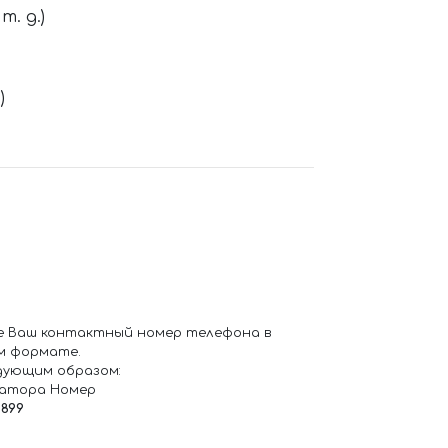
. д.)
)
е Ваш контактный номер телефона в
м формате.
дующим образом:
ратора Номер
6899