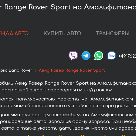
r Range Rover Sport на Амальфитан
ЕНДА АВТО
КУПИТЬ АВТО
ТРАНСФЕРЫ
+491762
рка Land Rover
Ленд Ровер Range Rover Sport
биль Ленд Ровер Range Rover Sport на Амальфитанск
доставкой авто в аэропорты или ж/д вокзал.
зуются популярностью проката на Амальфитанском 
системами безопасности и устойчивости при движении
данными для аренды автомобиля на Амальфитанском 
бронирование авто, заполнив форму запроса. Вам нео
 авто, а также указать даты, время, место или адрес