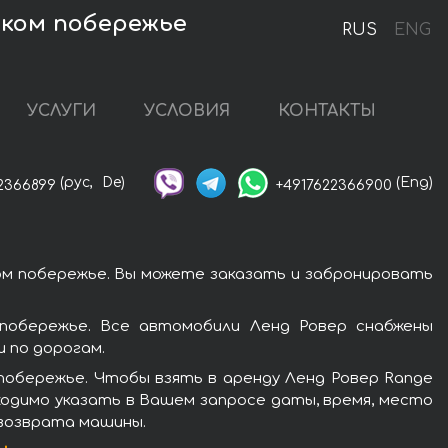
ском побережье
RUS
ENG
УСЛУГИ
УСЛОВИЯ
КОНТАКТЫ
(рус,
De)
(Eng)
2366899
+4917622366900
ом побережье. Вы можете заказать и забронировать
побережье. Все автомобили Ленд Ровер снабжены
 по дорогам.
побережье. Чтобы взять в аренду Ленд Ровер Range
бходимо указать в Вашем запросе даты, время, место
 возврата машины.