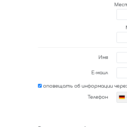
Мест
Имя
Е-маил
оповещать об информации через
Телефон