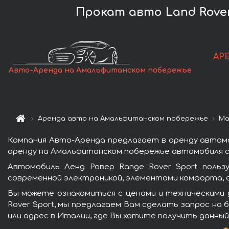
Прокат авто Land Rove
АР
Авто-Аренда на Амальфитанском побережье
Аренда авто на Амальфитанском побережье
Ма
Компания Авто-Аренда предлагает в аренду автомо
аренду на Амальфитанском побережье автомобиля с 
Автомобиль Ленд Ровер Range Rover Sport поль
современной электроникой, элементами комфорта, 
Вы можете ознакомиться с ценами и техническими 
Rover Sport, мы предлагаем Вам сделать запрос на 
или адрес в Италии, где Вы хотите получить данный