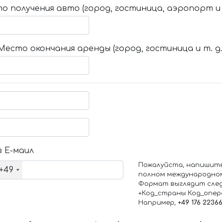
о получения авто (город, гостиница, аэропорт и т
Место окончания аренды (город, гостиница и т. д.
 Е-маил
Пожалуйста, напишит
+49
полном международно
Формат выглядит сле
+Код_страны Код_опе
Например,
+49 176 2236