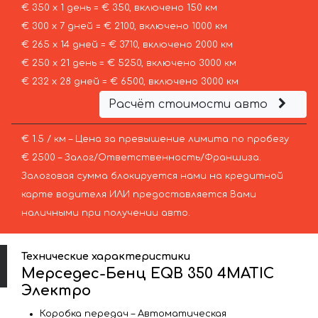
€ 350 х 1 день = € 350, включено 150 км
€ 300 х 7 дней = € 2100, включено 1000 км
€ 265 х 14 дней = € 3710, включено 2000 км
€ 250 х 21 день = € 5250, включено 3000 км
€ 232 х 28 дней = € 6500, включено 3000 км
Расчёт стоимости авто
€ 1.5 / км – Цена за превышение лимита по пробегу
€ 2500 – Залог/Ответственность/Франшиза.
Залоговая сумма блокируется нами на кредитной
карте водителя ИЛИ предоставляется Вами
наличными при получении авто.
Технические характеристики
Мерседес-Бенц EQB 350 4MATIC
Электро
Коробка передач – Автоматическая