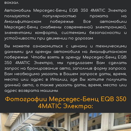
вокзал.
Автомобиль Мерседес-Бенц EQB 350 4MATIC Электро
пользуются популярностью проката на
Амальфитанском побережье. Все автомобили
Мерседес-Бенц снабжены современной электроникой,
элементами комфорта, системами безопасности и
устойчивости при движении по дорогам.
Вы можете ознакомиться с ценами и техническими
данными для аренды автомобиля на Амальфитанском
побережье. Чтобы взять в аренду Мерседес-Бенц EQB
350 4MATIC Электро, мы предлагаем Вам сделать
запрос на бронирование авто, заполнив форму запроса.
Вам необходимо указать в Вашем запросе даты, время,
место или адрес в Италии, где Вы хотите получить
данный авто, а также указать даты, время, место или
адрес возврата машины.
Фотографии Мерседес-Бенц EQB 350
4MATIC Электро: