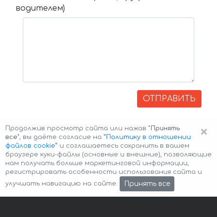
водителем)
ОТПРАВИТЬ
×
Продолжив просмотр сайта или нажав
"Принять
все"
, вы даёте согласие на
”Политику в отношении
файлов cookie”
и соглашаетесь сохранить в вашем
браузере куки-файлы (основные и внешние), позволяющие
нам получать больше маркетинговой информации,
регистрировать особенности использования сайта и
Авторские права © 2026 Авто-Аренда
Cookie Policy
Принять все
улучшать навигацию на сайте.
Политика конфиденциальности