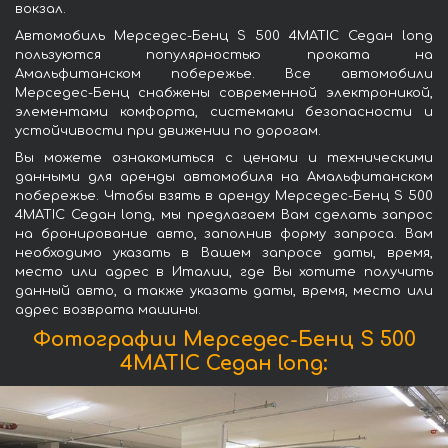
вокзал.
Автомобиль Мерседес-Бенц S 500 4MATIC Седан long
пользуются популярностью проката на
Амальфитанском побережье. Все автомобили
Мерседес-Бенц снабжены современной электроникой,
элементами комфорта, системами безопасности и
устойчивости при движении по дорогам.
Вы можете ознакомиться с ценами и техническими
данными для аренды автомобиля на Амальфитанском
побережье. Чтобы взять в аренду Мерседес-Бенц S 500
4MATIC Седан long, мы предлагаем Вам сделать запрос
на бронирование авто, заполнив форму запроса. Вам
необходимо указать в Вашем запросе даты, время,
место или адрес в Италии, где Вы хотите получить
данный авто, а также указать даты, время, место или
адрес возврата машины.
Фотографии Мерседес-Бенц S 500
4MATIC Седан long: