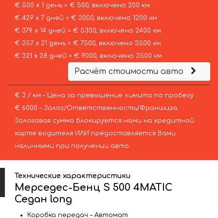
€ 500 х 1 день = € 500, включено 200 км
€ 429 х 7 дней = € 3000, включено 1200 км
€ 379 х 14 дней = € 5300, включено 2400 км
€ 357 х 21 день = € 7500, включено 3500 км
€ 321 х 28 дней = € 9000, включено 3500 км
Расчёт стоимости авто
€ 3 / км – Цена за превышение лимита по пробегу
€ 6000 – Залог/Ответственность/Франшиза.
Залоговая сумма блокируется нами на кредитной
карте водителя ИЛИ предоставляется Вами
наличными при получении авто.
Технические характеристики
Мерседес-Бенц S 500 4MATIC
Седан long
Коробка передач – Автомат