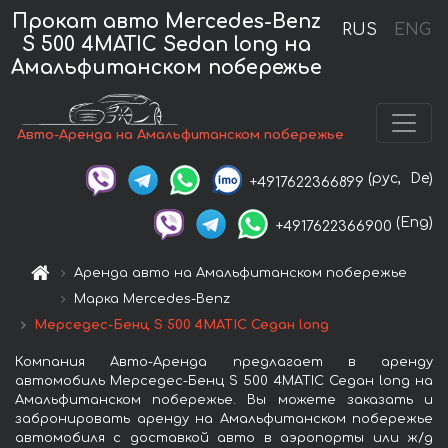
Прокат авто Mercedes-Benz
RUS
ENG
S 500 4MATIC Sedan long на
Амальфитанском побережье
Авто-Аренда на Амальфитанском побережье
(рус,
De)
+4917622366899
(Eng)
+4917622366900
Аренда авто на Амальфитанском побережье
Марка Mercedes-Benz
Мерседес-Бенц S 500 4MATIC Седан long
Компания Авто-Аренда предлагает в аренду
автомобиль Мерседес-Бенц S 500 4MATIC Седан long на
Амальфитанском побережье. Вы можете заказать и
забронировать аренду на Амальфитанском побережье
автомобиля с доставкой авто в аэропорты или ж/д