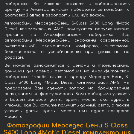
побережье. Вы можете заказать и забронировать
аренду на Амальфитанском побережье автомобиля с
доставкой авто в аэропорты или ж/д вокзал.
Автомобиль Мерседес-Бенц S-Class S400 Long 4Matic
Diesel комплектация AMG пользуются популярностью
проката на Амальфитанском побережье. Все
автомобили Мерседес-Бенц снабжены современной
электроникой, элементами комфорта, системами
безопасности и устойчивости при движении по
дорогам.
Вы можете ознакомиться с ценами и техническими
данными для аренды автомобиля на Амальфитанском
побережье. Чтобы взять в аренду Мерседес-Бенц S-
Class S400 Long 4Matic Diesel комплектация AMG, мы
предлагаем Вам сделать запрос на бронирование
авто, заполнив форму запроса. Вам необходимо указать
в Вашем запросе даты, время, место или адрес в
Италии, где Вы хотите получить данный авто, а также
указать даты, время, место или адрес возврата
машины.
Фотографии Мерседес-Бенц S-Class
S400 Long 4Matic Diesel комплектация