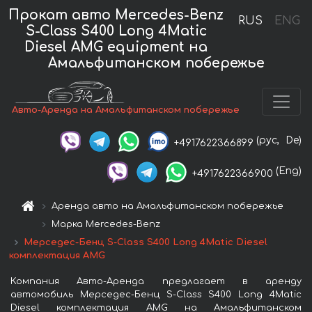
Прокат авто Mercedes-Benz
RUS
ENG
S-Class S400 Long 4Matic
Diesel AMG equipment на
Амальфитанском побережье
Авто-Аренда на Амальфитанском побережье
(рус,
De)
+4917622366899
(Eng)
+4917622366900
Аренда авто на Амальфитанском побережье
Марка Mercedes-Benz
Мерседес-Бенц S-Class S400 Long 4Matic Diesel
комплектация AMG
Компания Авто-Аренда предлагает в аренду
автомобиль Мерседес-Бенц S-Class S400 Long 4Matic
Diesel комплектация AMG на Амальфитанском