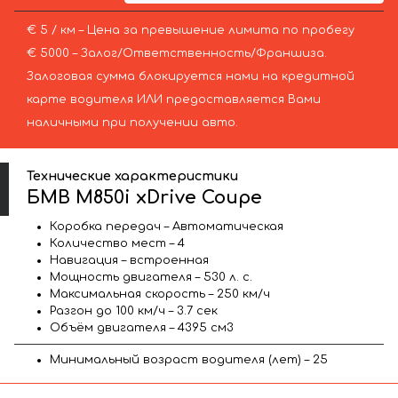
€ 5 / км – Цена за превышение лимита по пробегу
€ 5000 – Залог/Ответственность/Франшиза.
Залоговая сумма блокируется нами на кредитной
карте водителя ИЛИ предоставляется Вами
наличными при получении авто.
Технические характеристики
БМВ M850i xDrive Coupe
Коробка передач – Автоматическая
Количество мест – 4
Навигация – встроенная
Мощность двигателя – 530 л. с.
Максимальная скорость – 250 км/ч
Разгон до 100 км/ч – 3.7 сек
Объём двигателя – 4395 см3
Минимальный возраст водителя (лет) – 25