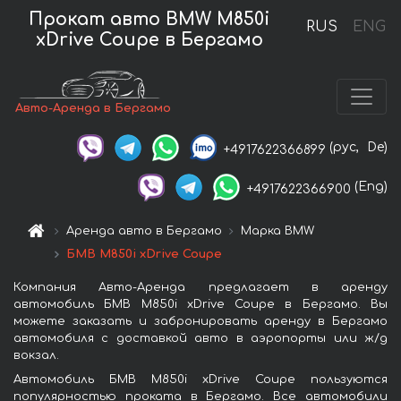
Прокат авто BMW M850i
RUS
ENG
xDrive Coupe в Бергамо
Авто-Аренда в Бергамо
(рус,
De)
+4917622366899
(Eng)
+4917622366900
Аренда авто в Бергамо
Марка BMW
БМВ M850i xDrive Coupe
Компания Авто-Аренда предлагает в аренду
автомобиль БМВ M850i xDrive Coupe в Бергамо. Вы
можете заказать и забронировать аренду в Бергамо
автомобиля с доставкой авто в аэропорты или ж/д
вокзал.
Автомобиль БМВ M850i xDrive Coupe пользуются
популярностью проката в Бергамо. Все автомобили