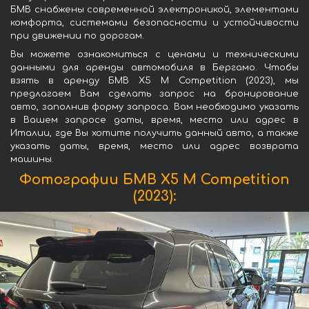
БМВ снабжены современной электроникой, элементами
комфорта, системами безопасности и устойчивости
при движении по дорогам.
Вы можете ознакомиться с ценами и техническими
данными для аренды автомобиля в Бергамо. Чтобы
взять в аренду БМВ X5 M Competition (2023), мы
предлагаем Вам сделать запрос на бронирование
авто, заполнив форму запроса. Вам необходимо указать
в Вашем запросе даты, время, место или адрес в
Италии, где Вы хотите получить данный авто, а также
указать даты, время, место или адрес возврата
машины.
Фотографии БМВ X5 M Competition
(2023):