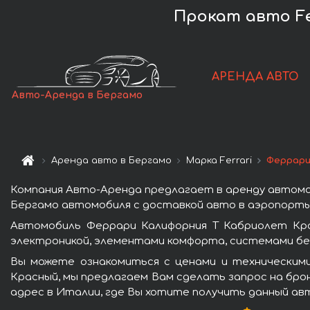
Прокат авто Fer
АРЕНДА АВТО
Авто-Аренда в Бергамо
Аренда авто в Бергамо
Марка Ferrari
Феррари
Компания Авто-Аренда предлагает в аренду автомо
Бергамо автомобиля с доставкой авто в аэропорты 
Автомобиль Феррари Калифорния Т Кабриолет Кра
электроникой, элементами комфорта, системами бе
Вы можете ознакомиться с ценами и техническим
Красный, мы предлагаем Вам сделать запрос на брон
адрес в Италии, где Вы хотите получить данный авт