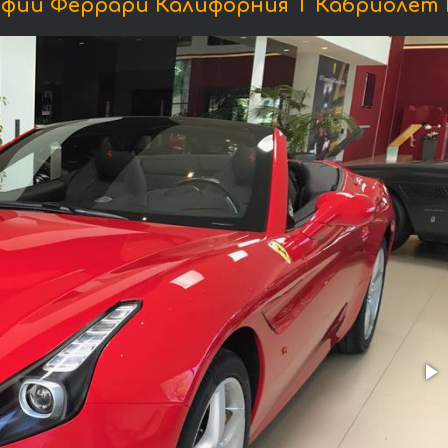
фии Феррари Калифорния Т Кабриолет 