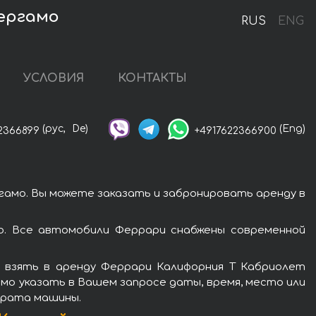
Бергамо
RUS
ENG
УСЛОВИЯ
КОНТАКТЫ
(рус,
De)
(Eng)
2366899
+4917622366900
амо. Вы можете заказать и забронировать аренду в
о. Все автомобили Феррари снабжены современной
 взять в аренду Феррари Калифорния Т Кабриолет
имо указать в Вашем запросе даты, время, место или
зврата машины.