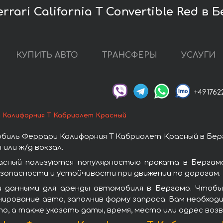
rari California T Convertible Red в 
КУПИТЬ АВТО
ТРАНСФЕРЫ
УСЛУГИ
+491762
 Калифорния Т Кабриолет Красный
биль Феррари Калифорния Т Кабриолет Красный в Берг
или ж/д вокзал.
сный пользуются популярностью проката в Бергам
зопасности и устойчивости при движении по дорогам.
и данными для аренды автомобиля в Бергамо. Чтобы
ирование авто, заполнив форму запроса. Вам необход
о, а также указать даты, время, место или адрес во