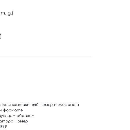
. д.)
)
е Ваш контактный номер телефона в
м формате.
дующим образом:
ратора Номер
6899