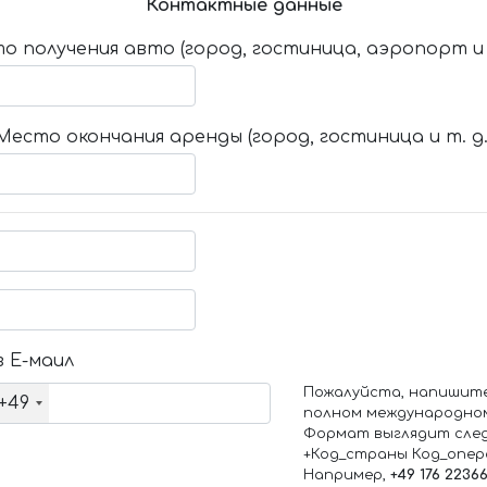
Контактные данные
о получения авто (город, гостиница, аэропорт и т
Место окончания аренды (город, гостиница и т. д.
 Е-маил
Пожалуйста, напишит
+49
полном международно
Формат выглядит сле
+Код_страны Код_опе
Например,
+49 176 2236