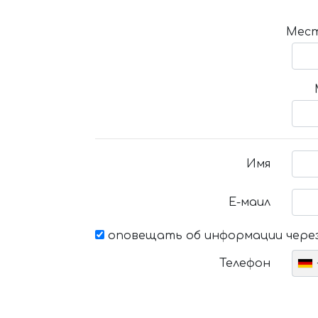
Мест
Имя
Е-маил
оповещать об информации через
Телефон