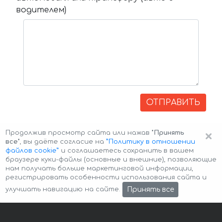
водителем)
ОТПРАВИТЬ
×
Продолжив просмотр сайта или нажав
"Принять
все"
, вы даёте согласие на
”Политику в отношении
файлов cookie”
и соглашаетесь сохранить в вашем
браузере куки-файлы (основные и внешние), позволяющие
нам получать больше маркетинговой информации,
регистрировать особенности использования сайта и
Авторские права © 2026 Авто-Аренда
Cookie Policy
Принять все
улучшать навигацию на сайте.
Политика конфиденциальности