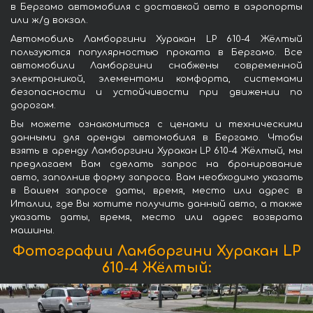
в Бергамо автомобиля с доставкой авто в аэропорты
или ж/д вокзал.
Автомобиль Ламборгини Хуракан LP 610-4 Жёлтый
пользуются популярностью проката в Бергамо. Все
автомобили Ламборгини снабжены современной
электроникой, элементами комфорта, системами
безопасности и устойчивости при движении по
дорогам.
Вы можете ознакомиться с ценами и техническими
данными для аренды автомобиля в Бергамо. Чтобы
взять в аренду Ламборгини Хуракан LP 610-4 Жёлтый, мы
предлагаем Вам сделать запрос на бронирование
авто, заполнив форму запроса. Вам необходимо указать
в Вашем запросе даты, время, место или адрес в
Италии, где Вы хотите получить данный авто, а также
указать даты, время, место или адрес возврата
машины.
Фотографии Ламборгини Хуракан LP
610-4 Жёлтый: