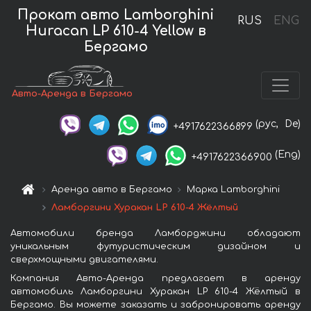
Прокат авто Lamborghini
RUS
ENG
Huracan LP 610-4 Yellow в
Бергамо
Авто-Аренда в Бергамо
(рус,
De)
+4917622366899
(Eng)
+4917622366900
Аренда авто в Бергамо
Марка Lamborghini
Ламборгини Хуракан LP 610-4 Жёлтый
Автомобили бренда Ламборджини обладают
уникальным футуристическим дизайном и
сверхмощными двигателями.
Компания Авто-Аренда предлагает в аренду
автомобиль Ламборгини Хуракан LP 610-4 Жёлтый в
Бергамо. Вы можете заказать и забронировать аренду