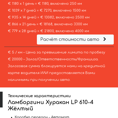
€ 1180 х 1 день = € 1180, включено 250 км
€ 1039 х 7 дней = € 7270, включено 1500 км
€ 935 х 14 дней = € 13082, включено 2500 км
€ 866 х 21 день = € 18168, включено 3300 км
€ 779 х 28 дней = € 21800, включено 4000 км
Расчёт стоимости авто
€ 5 / км – Цена за превышение лимита по пробегу
€ 20000 – Залог/Ответственность/Франшиза.
Залоговая сумма блокируется нами на кредитной
карте водителя ИЛИ предоставляется Вами
наличными при получении авто.
Технические характеристики
Ламборгини Хуракан LP 610-4
Жёлтый
Коробка передач – Автомат