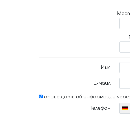
Мест
Имя
Е-маил
оповещать об информации через
Телефон