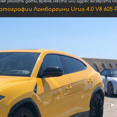
кже указать даты, время, место или адрес возврата м
отографии Ламборгини Urus 4.0 V8 605 P