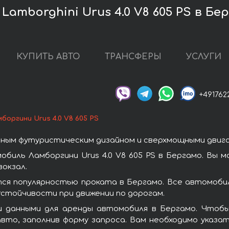
amborghini Urus 4.0 V8 605 PS в Бе
КУПИТЬ АВТО
ТРАНСФЕРЫ
УСЛУГИ
+491762
боргини Urus 4.0 V8 605 PS
ным футуристическим дизайном и сверхмощными двиг
биль Ламборгини Urus 4.0 V8 605 PS в Бергамо. Вы 
окзал.
ются популярностью проката в Бергамо. Все автомоби
стойчивости при движении по дорогам.
 данными для аренды автомобиля в Бергамо. Чтобы в
вто, заполнив форму запроса. Вам необходимо указат