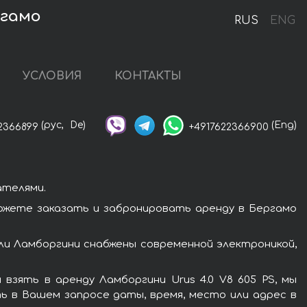
ргамо
RUS
ENG
УСЛОВИЯ
КОНТАКТЫ
(рус,
De)
(Eng)
2366899
+4917622366900
ателями.
можете заказать и забронировать аренду в Бергамо
ли Ламборгини снабжены современной электроникой,
зять в аренду Ламборгини Urus 4.0 V8 605 PS, мы
ь в Вашем запросе даты, время, место или адрес в