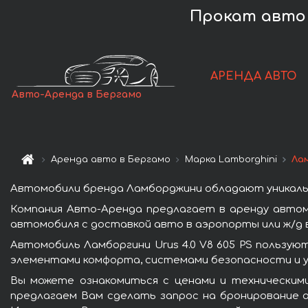
Прокат авто L
АРЕНДА АВТО
Авто-Аренда в Бергамо
Аренда авто в Бергамо
Марка Lamborghini
Лам
Автомобили бренда Ламборджини обладают уникаль
Компания Авто-Аренда предлагает в аренду автомо
автомобиля с доставкой авто в аэропорты или ж/д в
Автомобиль Ламборгини Urus 4.0 V8 605 PS пользу
элементами комфорта, системами безопасности и у
Вы можете ознакомиться с ценами и техническими
предлагаем Вам сделать запрос на бронирование а