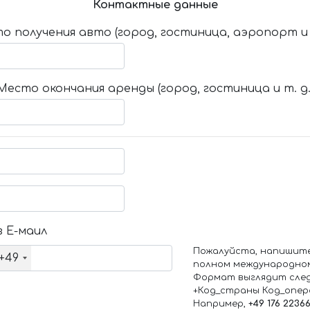
Контактные данные
о получения авто (город, гостиница, аэропорт и т
Место окончания аренды (город, гостиница и т. д.
 Е-маил
Пожалуйста, напишит
+49
полном международно
Формат выглядит сле
+Код_страны Код_опе
Например,
+49 176 2236