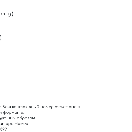
. д.)
)
е Ваш контактный номер телефона в
м формате.
дующим образом:
ратора Номер
6899