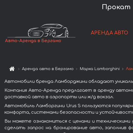
Прокат 
АРЕНДА АВТО
Авто-Аренда в Бергамо
Аренда авто в Бергамо
Марка Lamborghini
Ла
Автомобили бренда Ламборджини обладают уникаль
Компания Авто-Аренда предлагает в аренду автомо
доставкой авто в аэропорты или ж/д вокзал.
Автомобиль Ламборгини Urus S пользуются популяр
комфорта, системами безопасности и устойчивости 
Вы можете ознакомиться с ценами и техническими 
сделать запрос на бронирование авто, заполнив ф