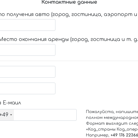
Контактные данные
о получения авто (город, гостиница, аэропорт и т
Место окончания аренды (город, гостиница и т. д.
 Е-маил
Пожалуйста, напишит
+49
полном международно
Формат выглядит сле
+Код_страны Код_опе
Например,
+49 176 2236