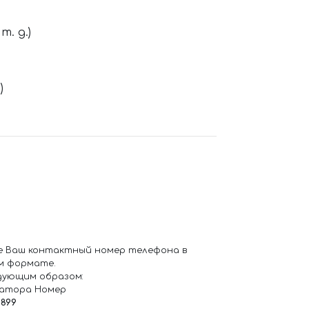
. д.)
)
е Ваш контактный номер телефона в
м формате.
дующим образом:
ратора Номер
6899