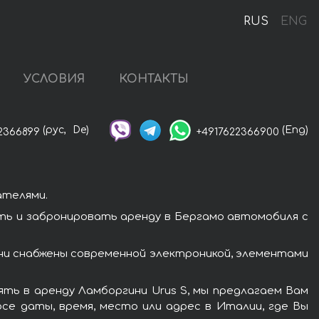
RUS
ENG
УСЛОВИЯ
КОНТАКТЫ
(рус,
De)
(Eng)
2366899
+4917622366900
ателями.
ть и забронировать аренду в Бергамо автомобиля с
ни снабжены современной электроникой, элементами
ть в аренду Ламборгини Urus S, мы предлагаем Вам
се даты, время, место или адрес в Италии, где Вы