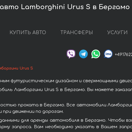
авто Lamborghini Urus S в Бергамо
КУПИТЬ АВТО
ТРАНСФЕРЫ
УСЛУГИ
+491762
мборгини Urus S
ным футуристическим дизайном и сверхмощными двиг
биль Ламборгини Urus S в Бергамо. Вы можете заказа
ностью проката в Бергамо. Все автомобили Ламборги
при движении по дорогам.
данными для аренды автомобиля в Бергамо. Чтобы взя
орму запроса. Вам необходимо указать в Вашем запро