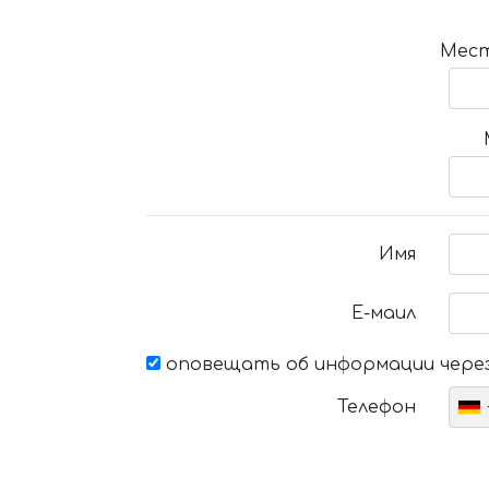
Мест
Имя
Е-маил
оповещать об информации через
Телефон