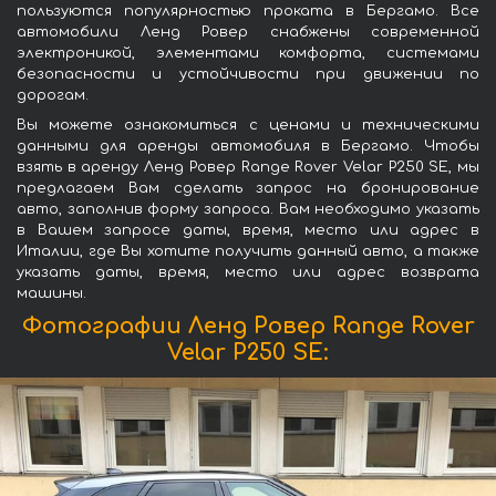
пользуются популярностью проката в Бергамо. Все
автомобили Ленд Ровер снабжены современной
электроникой, элементами комфорта, системами
безопасности и устойчивости при движении по
дорогам.
Вы можете ознакомиться с ценами и техническими
данными для аренды автомобиля в Бергамо. Чтобы
взять в аренду Ленд Ровер Range Rover Velar P250 SE, мы
предлагаем Вам сделать запрос на бронирование
авто, заполнив форму запроса. Вам необходимо указать
в Вашем запросе даты, время, место или адрес в
Италии, где Вы хотите получить данный авто, а также
указать даты, время, место или адрес возврата
машины.
Фотографии Ленд Ровер Range Rover
Velar P250 SE: