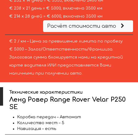
€ 252 х 14 дней = € 3533, включено 2400 км
€ 238 х 21 день = € 5000, включено 3500 км
€ 214 х 28 дней = € 6000, включено 3500 км
Расчёт стоимости авто
€ 2 / км – Цена за превышение лимита по пробегу
€ 5000 – Залог/Ответственность/Франшиза.
Залоговая сумма блокируется нами на кредитной
карте водителя ИЛИ предоставляется Вами
наличными при получении авто.
Технические характеристики
Ленд Ровер Range Rover Velar P250
SE
Коробка передач – Автомат
Количество мест – 5
Навигация – есть