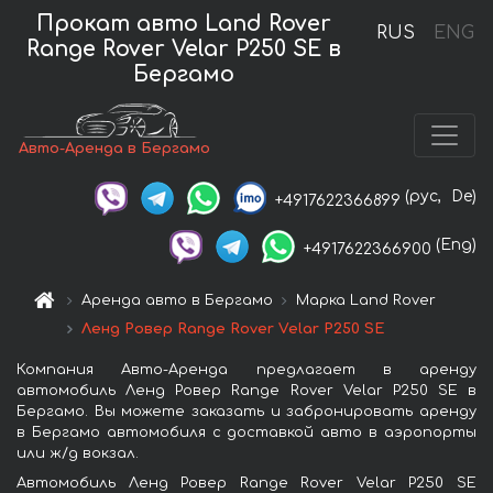
Прокат авто Land Rover
RUS
ENG
Range Rover Velar P250 SE в
Бергамо
Авто-Аренда в Бергамо
(рус,
De)
+4917622366899
(Eng)
+4917622366900
Аренда авто в Бергамо
Марка Land Rover
Ленд Ровер Range Rover Velar P250 SE
Компания Авто-Аренда предлагает в аренду
автомобиль Ленд Ровер Range Rover Velar P250 SE в
Бергамо. Вы можете заказать и забронировать аренду
в Бергамо автомобиля с доставкой авто в аэропорты
или ж/д вокзал.
Автомобиль Ленд Ровер Range Rover Velar P250 SE