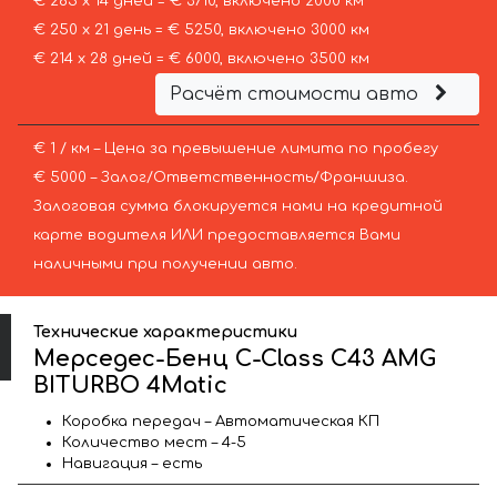
€ 265 х 14 дней = € 3710, включено 2000 км
€ 250 х 21 день = € 5250, включено 3000 км
€ 214 х 28 дней = € 6000, включено 3500 км
Расчёт стоимости авто
€ 1 / км – Цена за превышение лимита по пробегу
€ 5000 – Залог/Ответственность/Франшиза.
Залоговая сумма блокируется нами на кредитной
карте водителя ИЛИ предоставляется Вами
наличными при получении авто.
Технические характеристики
Мерседес-Бенц C-Class C43 AMG
BITURBO 4Matic
Коробка передач – Автоматическая КП
Количество мест – 4-5
Навигация – есть