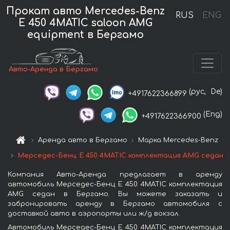
Прокат авто Mercedes-Benz
RUS
ENG
E 450 4MATIC saloon AMG
equipment в Бергамо
Авто-Аренда в Бергамо
(рус,
De)
+4917622366899
(Eng)
+4917622366900
Аренда авто в Бергамо
Марка Mercedes-Benz
Мерседес-Бенц E 450 4MATIC комплектация AMG седан
Компания Авто-Аренда предлагает в аренду
автомобиль Мерседес-Бенц E 450 4MATIC комплектация
AMG седан в Бергамо. Вы можете заказать и
забронировать аренду в Бергамо автомобиля с
доставкой авто в аэропорты или ж/д вокзал.
Автомобиль Мерседес-Бенц E 450 4MATIC комплектация