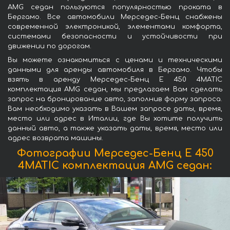
AMG седан пользуются популярностью проката в
Бергамо. Все автомобили Мерседес-Бенц снабжены
современной электроникой, элементами комфорта,
системами безопасности и устойчивости при
движении по дорогам.
Вы можете ознакомиться с ценами и техническими
данными для аренды автомобиля в Бергамо. Чтобы
взять в аренду Мерседес-Бенц E 450 4MATIC
комплектация AMG седан, мы предлагаем Вам сделать
запрос на бронирование авто, заполнив форму запроса.
Вам необходимо указать в Вашем запросе даты, время,
место или адрес в Италии, где Вы хотите получить
данный авто, а также указать даты, время, место или
адрес возврата машины.
Фотографии Мерседес-Бенц E 450
4MATIC комплектация AMG седан: