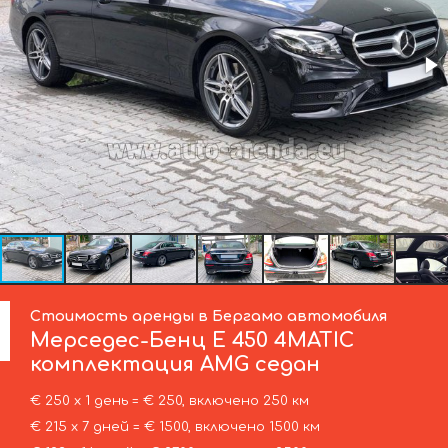
Стоимость аренды в Бергамо автомобиля
Мерседес-Бенц
E 450 4MATIC
комплектация AMG седан
€ 250 х 1 день = € 250, включено 250 км
€ 215 х 7 дней = € 1500, включено 1500 км