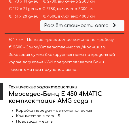
€ 193 х 14 дней = € 2700, включено 2500 км
€ 179 х 21 день = € 3750, включено 3300 км
€ 161 х 28 дней = € 4500, включено 4000 км
Расчёт стоимости авто
€ 1 / км – Цена за превышение лимита по пробегу
€ 2500 – Залог/Ответственность/Франшиза.
Залоговая сумма блокируется нами на кредитной
карте водителя ИЛИ предоставляется Вами
наличными при получении авто.
Технические характеристики
Мерседес-Бенц E 450 4MATIC
комплектация AMG седан
Коробка передач – автоматическая
Количество мест – 5
Навигация – есть