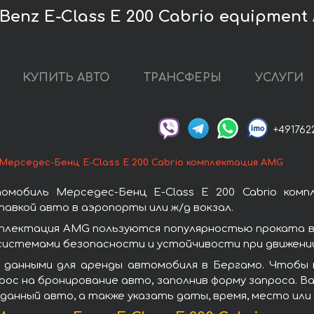
enz E-Class E 200 Cabrio equipment
КУПИТЬ АВТО
ТРАНСФЕРЫ
УСЛУГИ
+491762
Мерседес-Бенц E-Class E 200 Cabrio комплектация AMG
омобиль Мерседес-Бенц E-Class E 200 Cabrio ком
авкой авто в аэропорты или ж/д вокзал.
омплектация AMG пользуются популярностью проката 
системами безопасности и устойчивости при движении
данными для аренды автомобиля в Бергамо. Чтобы в
ос на бронирование авто, заполнив форму запроса. Ва
данный авто, а также указать даты, время, место ил