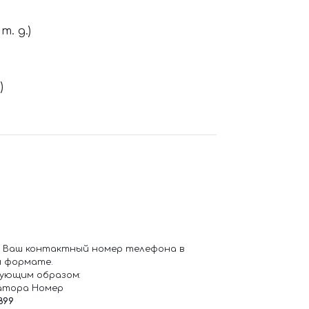
. д.)
)
 Ваш контактный номер телефона в
 формате.
ующим образом:
атора Номер
899