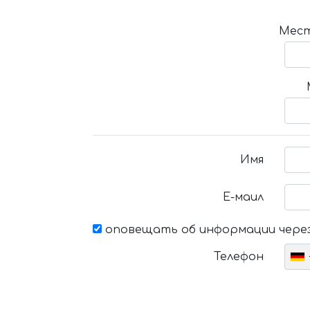
Мест
Имя
Е-маил
оповещать об информации через
Телефон