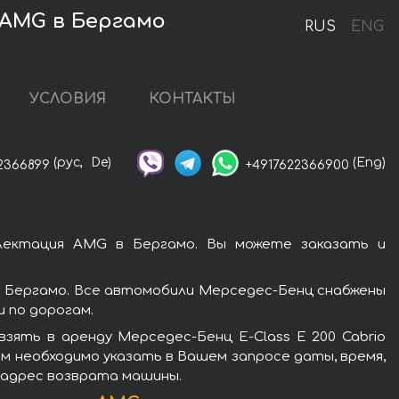
 AMG в Бергамо
RUS
ENG
УСЛОВИЯ
КОНТАКТЫ
(рус,
De)
(Eng)
2366899
+4917622366900
плектация AMG в Бергамо. Вы можете заказать и
в Бергамо. Все автомобили Мерседес-Бенц снабжены
 по дорогам.
зять в аренду Мерседес-Бенц E-Class E 200 Cabrio
м необходимо указать в Вашем запросе даты, время,
и адрес возврата машины.