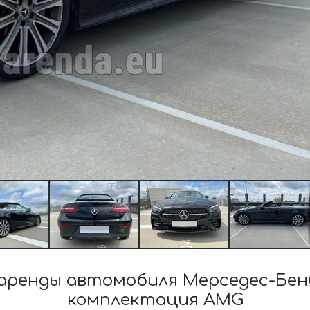
ренды автомобиля Мерседес-Бенц E
комплектация AMG