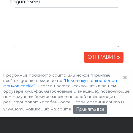
водителем)
ОТПРАВИТЬ
×
Продолжив просмотр сайта или нажав
"Принять
все"
, вы даёте согласие на
”Политику в отношении
файлов cookie”
и соглашаетесь сохранить в вашем
браузере куки-файлы (основные и внешние), позволяющие
нам получать больше маркетинговой информации,
регистрировать особенности использования сайта и
Авторские права © 2026 Авто-Аренда
Cookie Policy
Принять все
улучшать навигацию на сайте.
Политика конфиденциальности