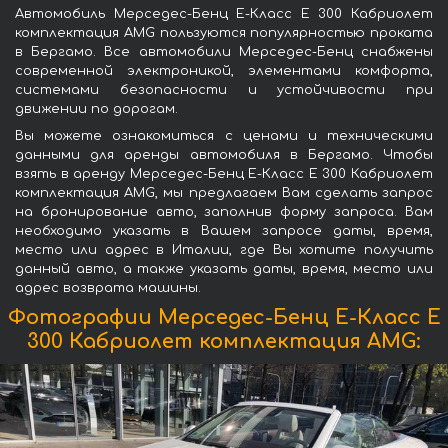
Автомобиль Мерседес-Бенц Е-Класс Е 300 Кабриолет
комплектация AMG пользуются популярностью проката
в Бергамо. Все автомобили Мерседес-Бенц снабжены
современной электроникой, элементами комфорта,
системами безопасности и устойчивости при
движении по дорогам.
Вы можете ознакомиться с ценами и техническими
данными для аренды автомобиля в Бергамо. Чтобы
взять в аренду Мерседес-Бенц Е-Класс Е 300 Кабриолет
комплектация AMG, мы предлагаем Вам сделать запрос
на бронирование авто, заполнив форму запроса. Вам
необходимо указать в Вашем запросе даты, время,
место или адрес в Италии, где Вы хотите получить
данный авто, а также указать даты, время, место или
адрес возврата машины.
Фотографии Мерседес-Бенц Е-Класс Е
300 Кабриолет комплектация AMG: