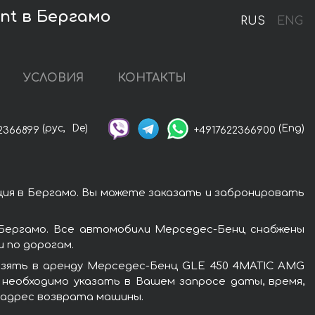
nt в Бергамо
RUS
ENG
УСЛОВИЯ
КОНТАКТЫ
(рус,
De)
(Eng)
2366899
+4917622366900
ия в Бергамо. Вы можете заказать и забронировать
Бергамо. Все автомобили Мерседес-Бенц снабжены
 по дорогам.
взять в аренду Мерседес-Бенц GLE 450 4MATIC AMG
 необходимо указать в Вашем запросе даты, время,
и адрес возврата машины.