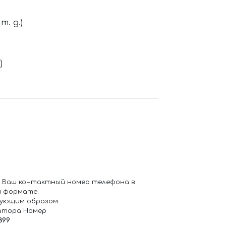
. д.)
)
 Ваш контактный номер телефона в
 формате.
ующим образом:
атора Номер
899