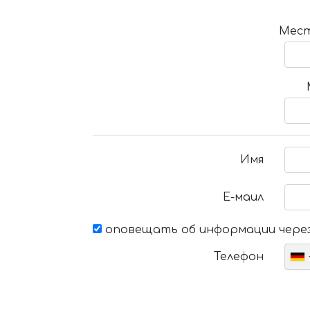
Мест
Имя
Е-маил
оповещать об информации через
Телефон