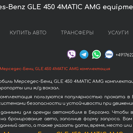
s-Benz GLE 450 4MATIC AMG equipme
КУПИТЬ АВТО
ТРАНСФЕРЫ
УСЛУГИ
+491762
Мерседес-Бенц GLE 450 4MATIC AMG комплектация
биль Мерседес-Бенц GLE 450 4MATIC AMG комплектац
ропорты или ж/д вокзал.
омплектация пользуются популярностью проката в 
системами безопасности и устойчивости при движении
 данными для аренды автомобиля в Бергамо. Чтобы 
на бронирование авто, заполнив форму запроса. Вам
данный авто, а также указать даты, время, место ил