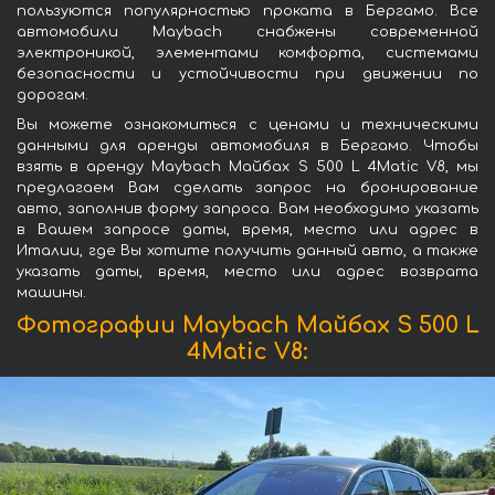
пользуются популярностью проката в Бергамо. Все
автомобили Maybach снабжены современной
электроникой, элементами комфорта, системами
безопасности и устойчивости при движении по
дорогам.
Вы можете ознакомиться с ценами и техническими
данными для аренды автомобиля в Бергамо. Чтобы
взять в аренду Maybach Майбах S 500 L 4Matic V8, мы
предлагаем Вам сделать запрос на бронирование
авто, заполнив форму запроса. Вам необходимо указать
в Вашем запросе даты, время, место или адрес в
Италии, где Вы хотите получить данный авто, а также
указать даты, время, место или адрес возврата
машины.
Фотографии Maybach Майбах S 500 L
4Matic V8: