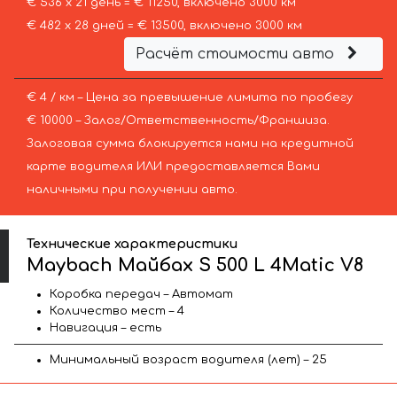
€ 536 х 21 день = € 11250, включено 3000 км
€ 482 х 28 дней = € 13500, включено 3000 км
Расчёт стоимости авто
€ 4 / км – Цена за превышение лимита по пробегу
€ 10000 – Залог/Ответственность/Франшиза.
Залоговая сумма блокируется нами на кредитной
карте водителя ИЛИ предоставляется Вами
наличными при получении авто.
Технические характеристики
Maybach Майбах S 500 L 4Matic V8
Коробка передач – Автомат
Количество мест – 4
Навигация – есть
Минимальный возраст водителя (лет) – 25