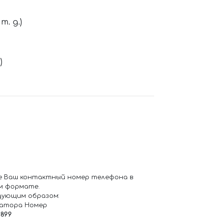
. д.)
)
е Ваш контактный номер телефона в
м формате.
дующим образом:
ратора Номер
6899