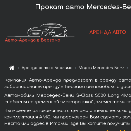
Прокат авто Mercedes-Ben
АРЕНДА АВТО
Авто-Аренда в Бергамо
Аренда авто в Бергамо
Марка Mercedes-Benz
Компания Авто-Аренда предлагает в аренду авто
забронировать аренду в Бергамо автомобиля с дост
Автомобиль Мерседес-Бенц S-Class S500 Long 4M
снабжены современной электроникой, элементами к
Вы можете ознакомиться с ценами и техническими д
комплектация AMG, мы предлагаем Вам сделать запр
место или адрес в Италии, где Вы хотите получить 