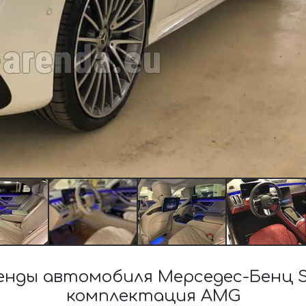
нды автомобиля Мерседес-Бенц S-C
комплектация AMG