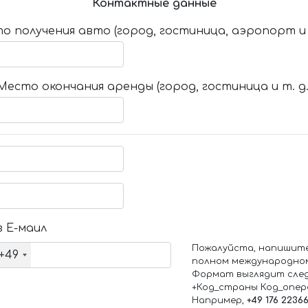
Контактные данные
о получения авто (город, гостиница, аэропорт и т
Место окончания аренды (город, гостиница и т. д.
 Е-маил
Пожалуйста, напишит
+49
полном международно
Формат выглядит сле
+Код_страны Код_опе
Например,
+49 176 2236