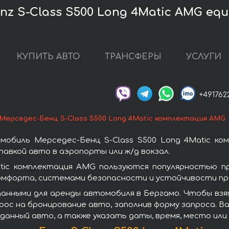
z S-Class S500 Long 4Matic AMG eq
КУПИТЬ АВТО
ТРАНСФЕРЫ
УСЛУГИ
+491762
Мерседес-Бенц S-Class S500 Long 4Matic комплектация AMG
мобиль Мерседес-Бенц S-Class S500 Long 4Matic ко
авкой авто в аэропорты или ж/д вокзал.
atic комплектация AMG пользуются популярностью п
омфорта, системами безопасности и устойчивости при
анными для аренды автомобиля в Бергамо. Чтобы взят
ос на бронирование авто, заполнив форму запроса. Ва
данный авто, а также указать даты, время, место ил