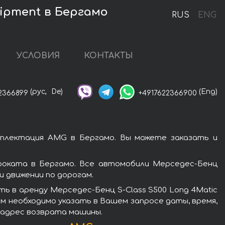
uipment в Бергамо
RUS
ENG
УСЛОВИЯ
КОНТАКТЫ
(рус,
De)
(Eng)
2366899
+4917622366900
мплектация AMG в Бергамо. Вы можете заказать и
роката в Бергамо. Все автомобили Мерседес-Бенц
 движении по дорогам.
ь в аренду Мерседес-Бенц S-Class S500 Long 4Matic
м необходимо указать в Вашем запросе даты, время,
и адрес возврата машины.