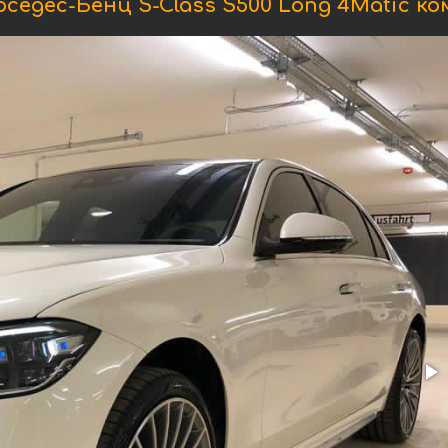
едес-Бенц S-Class S500 Long 4Matic к