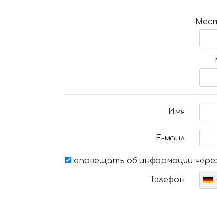
Мест
Имя
Е-маил
оповещать об информации через
Телефон