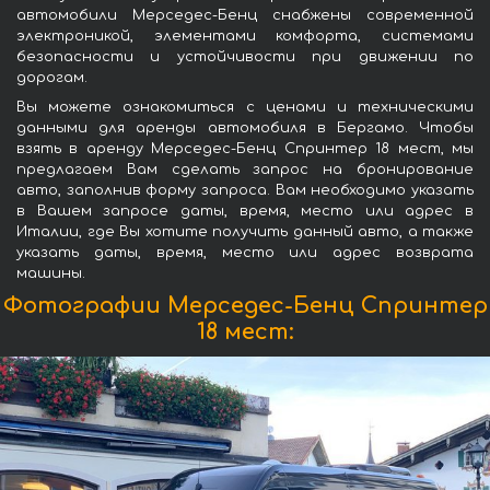
автомобили Мерседес-Бенц снабжены современной
электроникой, элементами комфорта, системами
безопасности и устойчивости при движении по
дорогам.
Вы можете ознакомиться с ценами и техническими
данными для аренды автомобиля в Бергамо. Чтобы
взять в аренду Мерседес-Бенц Спринтер 18 мест, мы
предлагаем Вам сделать запрос на бронирование
авто, заполнив форму запроса. Вам необходимо указать
в Вашем запросе даты, время, место или адрес в
Италии, где Вы хотите получить данный авто, а также
указать даты, время, место или адрес возврата
машины.
Фотографии Мерседес-Бенц Спринтер
18 мест: