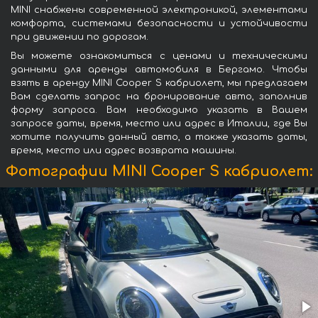
MINI снабжены современной электроникой, элементами
комфорта, системами безопасности и устойчивости
при движении по дорогам.
Вы можете ознакомиться с ценами и техническими
данными для аренды автомобиля в Бергамо. Чтобы
взять в аренду MINI Cooper S кабриолет, мы предлагаем
Вам сделать запрос на бронирование авто, заполнив
форму запроса. Вам необходимо указать в Вашем
запросе даты, время, место или адрес в Италии, где Вы
хотите получить данный авто, а также указать даты,
время, место или адрес возврата машины.
Фотографии MINI Cooper S кабриолет: