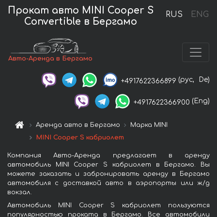
Прокат авто MINI Cooper S
RUS
ENG
Convertible в Бергамо
Авто-Аренда в Бергамо
(рус,
De)
+4917622366899
(Eng)
+4917622366900
Аренда авто в Бергамо
Марка MINI
MINI Cooper S кабриолет
Компания Авто-Аренда предлагает в аренду
автомобиль MINI Cooper S кабриолет в Бергамо. Вы
можете заказать и забронировать аренду в Бергамо
автомобиля с доставкой авто в аэропорты или ж/д
вокзал.
Автомобиль MINI Cooper S кабриолет пользуются
популярностью проката в Бергамо. Все автомобили