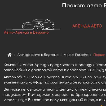
Прокат авто P
АРЕНДА АВТО
Авто-Аренда в Бергамо
Аренда авто в Бергамо
Марка Porsche
Порше 
Компания Авто-Аренда предлагает в аренду автомо
автомобиля с доставкой авто в аэропорты или ж/д в
Автомобиль Порше Cayenne Turbo V8 550 hp польз
элементами комфорта, системами безопасности и у
Вы можете ознакомиться с ценами и техническими
предлагаем Вам сделать запрос на бронирование а
Италии, где Вы хотите получить данный авто, а та