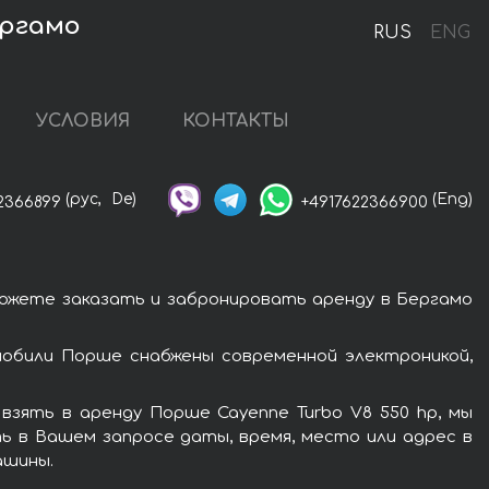
ергамо
RUS
ENG
УСЛОВИЯ
КОНТАКТЫ
(рус,
De)
(Eng)
2366899
+4917622366900
можете заказать и забронировать аренду в Бергамо
мобили Порше снабжены современной электроникой,
зять в аренду Порше Cayenne Turbo V8 550 hp, мы
ь в Вашем запросе даты, время, место или адрес в
ашины.