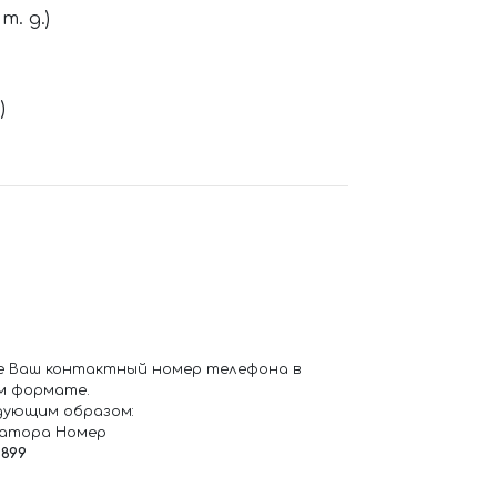
. д.)
)
е Ваш контактный номер телефона в
м формате.
дующим образом:
ратора Номер
6899