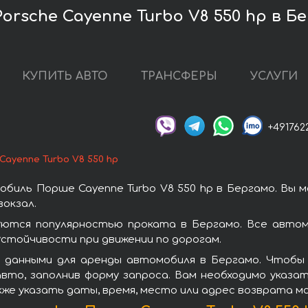
orsche Cayenne Turbo V8 550 hp в Б
КУПИТЬ АВТО
ТРАНСФЕРЫ
УСЛУГИ
+491762
Cayenne Turbo V8 550 hp
биль Порше Cayenne Turbo V8 550 hp в Бергамо. Вы 
окзал.
уются популярностью проката в Бергамо. Все авто
стойчивости при движении по дорогам.
 данными для аренды автомобиля в Бергамо. Чтобы в
вто, заполнив форму запроса. Вам необходимо указат
кже указать даты, время, место или адрес возврата м