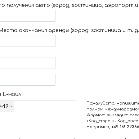
о получения авто (город, гостиница, аэропорт и т
Место окончания аренды (город, гостиница и т. д.
 Е-маил
Пожалуйста, напишит
+49
полном международно
Формат выглядит сле
+Код_страны Код_опе
Например,
+49 176 2236