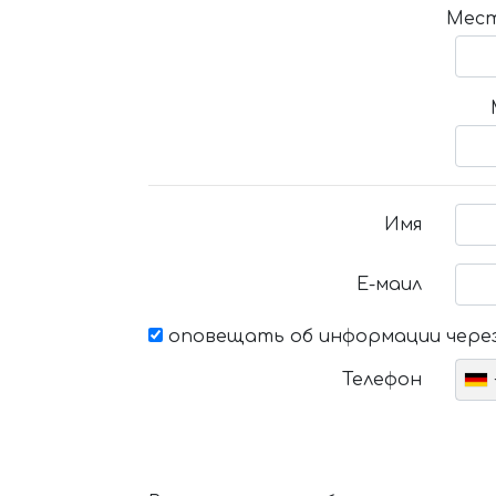
Мест
Имя
Е-маил
оповещать об информации через
Телефон