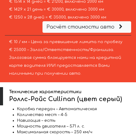
€ 1514 х 14 дней = € 21200, включено 2000 км
€ 1429 х 21 день = € 30000, включено 3000 км
€ 1250 х 28 дней = € 35000, включено 3000 км
Расчёт стоимости авто
€ 10 / км – Цена за превышение лимита по пробегу
€ 25000 – Залог/Ответственность/Франшиза.
Залоговая сумма блокируется нами на кредитной
карте водителя ИЛИ предоставляется Вами
наличными при получении авто.
Технические характеристики
Роллс-Ройс Cullinan (цвет серый)
Коробка передач – Автоматическая
Количество мест – 4-5
Навигация – есть
Мощность двигателя – 571 л. с.
Максимальная скорость – 250 км/ч