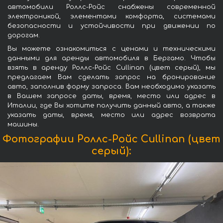
автомобили Роллс-Ройс снабжены современной
электроникой, элементами комфорта, системами
безопасности и устойчивости при движении по
дорогам.
Вы можете ознакомиться с ценами и техническими
данными для аренды автомобиля в Бергамо. Чтобы
взять в аренду Роллс-Ройс Cullinan (цвет серый), мы
предлагаем Вам сделать запрос на бронирование
авто, заполнив форму запроса. Вам необходимо указать
в Вашем запросе даты, время, место или адрес в
Италии, где Вы хотите получить данный авто, а также
указать даты, время, место или адрес возврата
машины.
Фотографии Роллс-Ройс Cullinan (цвет
серый):