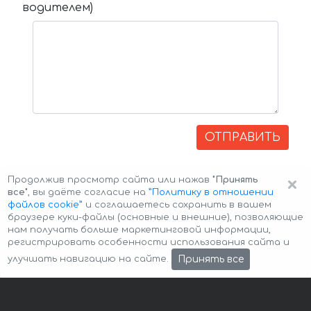
водителем)
ОТПРАВИТЬ
×
Продолжив просмотр сайта или нажав
"Принять
все"
, вы даёте согласие на
”Политику в отношении
файлов cookie”
и соглашаетесь сохранить в вашем
браузере куки-файлы (основные и внешние), позволяющие
нам получать больше маркетинговой информации,
регистрировать особенности использования сайта и
Авторские права © 2026 Авто-Аренда
Cookie Policy
Принять все
улучшать навигацию на сайте.
Политика конфиденциальности