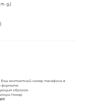
. д.)
)
 Ваш контактный номер телефона в
 формате.
ующим образом:
атора Номер
899