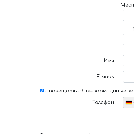
Мест
Имя
Е-маил
оповещать об информации через
Телефон