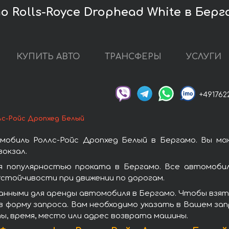
 Rolls-Royce Drophead White в Берг
КУПИТЬ АВТО
ТРАНСФЕРЫ
УСЛУГИ
+491762
лс-Ройс Дропхед Белый
мобиль Роллс-Ройс Дропхед Белый в Бергамо. Вы мо
окзал.
 популярностью проката в Бергамо. Все автомобил
стойчивости при движении по дорогам.
анными для аренды автомобиля в Бергамо. Чтобы взять
 форму запроса. Вам необходимо указать в Вашем зап
ы, время, место или адрес возврата машины.