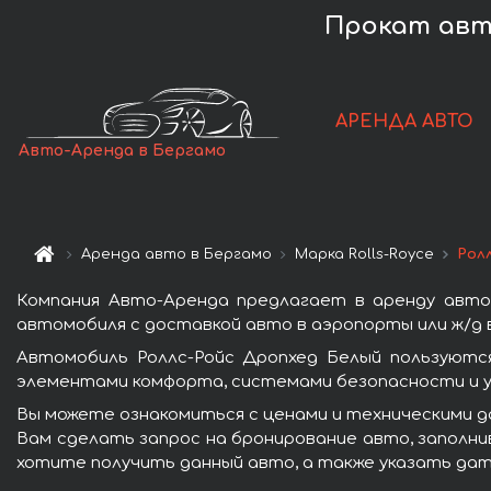
Прокат авто
АРЕНДА АВТО
Авто-Аренда в Бергамо
Аренда авто в Бергамо
Марка Rolls-Royce
Рол
Компания Авто-Аренда предлагает в аренду авто
автомобиля с доставкой авто в аэропорты или ж/д в
Автомобиль Роллс-Ройс Дропхед Белый пользуются
элементами комфорта, системами безопасности и у
Вы можете ознакомиться с ценами и техническими д
Вам сделать запрос на бронирование авто, заполнив
хотите получить данный авто, а также указать дат