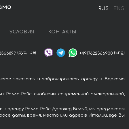
амо
RUS
ENG
УСЛОВИЯ
КОНТАКТЫ
(рус,
De)
(Eng)
2366899
+4917622366900
жете заказать и забронировать аренду в Бергамо
и Роллс-Ройс снабжены современной электроникой,
 в аренду Роллс-Ройс Дропхед Белый, мы предлагаем
росе даты, время, место или адрес в Италии, где Вы