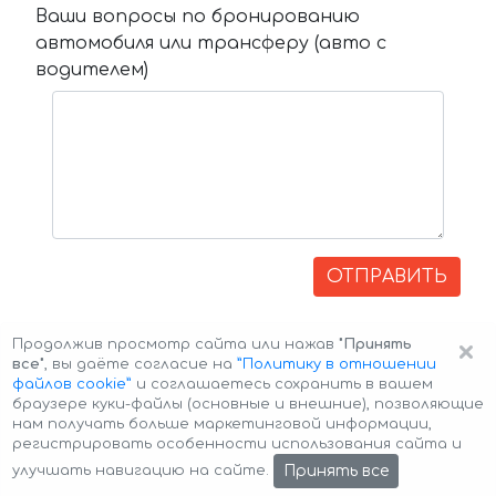
Ваши вопросы по бронированию
автомобиля или трансферу (авто с
водителем)
ОТПРАВИТЬ
×
Продолжив просмотр сайта или нажав
"Принять
все"
, вы даёте согласие на
”Политику в отношении
файлов cookie”
и соглашаетесь сохранить в вашем
браузере куки-файлы (основные и внешние), позволяющие
нам получать больше маркетинговой информации,
регистрировать особенности использования сайта и
Авторские права © 2026 Авто-Аренда
Cookie Policy
Принять все
улучшать навигацию на сайте.