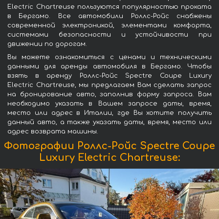
Electric Chartreuse пользуются популярностью проката
в Бергамо. Все автомобили Роллс-Ройс снабжены
современной электроникой, элементами комфорта,
системами безопасности и устойчивости при
движении по дорогам.
Вы можете ознакомиться с ценами и техническими
данными для аренды автомобиля в Бергамо. Чтобы
взять в аренду Роллс-Ройс Spectre Coupe Luxury
Electric Chartreuse, мы предлагаем Вам сделать запрос
на бронирование авто, заполнив форму запроса. Вам
необходимо указать в Вашем запросе даты, время,
место или адрес в Италии, где Вы хотите получить
данный авто, а также указать даты, время, место или
адрес возврата машины.
Фотографии Роллс-Ройс Spectre Coupe
Luxury Electric Chartreuse: