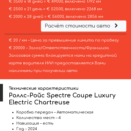
€ 3500 х 14 дней = € 49000, включено 1792 км
€ 2500 х 21 день = € 52500, включено 2268 км
€ 2000 х 28 дней = € 56000, включено 2856 км
Расчёт стоимости авто
€ 20 / км – Цена за превышение лимита по пробегу
€ 20000 – Залог/Ответственность/Франшиза.
Залоговая сумма блокируется нами на кредитной
карте водителя ИЛИ предоставляется Вами
наличными при получении авто.
Технические характеристики
Роллс-Ройс Spectre Coupe Luxury
Electric Chartreuse
Коробка передач – Автоматическая
Количество мест – 4
Навигация – есть
Год – 2024