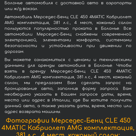
Болонье автомобиля с доставкой авто в аэропорты
или ж/д вокзал.
Автомобиль Мерседес-Бенц CLE 450 4MATIC Кабриолет
AMG комплектация, 381 л.с., 4 мест, кожаный салон
пользуются популярностью проката в Болонье. Все
автомобили Мерседес-Бенц снабжены современной
электроникой, элементами комфорта, системами
безопасности и устойчивости при движении по
дорогам.
Вы можете ознакомиться с ценами и техническими
данными для аренды автомобиля в Болонье. Чтобы
взять в аренду Мерседес-Бенц CLE 450 4MATIC
Кабриолет AMG комплектация, 381 л.с., 4 мест, кожаный
салон, мы предлагаем Вам сделать запрос на
бронирование авто, заполнив форму запроса. Вам
необходимо указать в Вашем запросе даты, время,
место или адрес в Италии, где Вы хотите получить
данный авто, а также указать даты, время, место или
адрес возврата машины.
Фотографии Мерседес-Бенц CLE 450
4MATIC Кабриолет AMG комплектация,
381 л.с., 4 мест, кожаный салон: