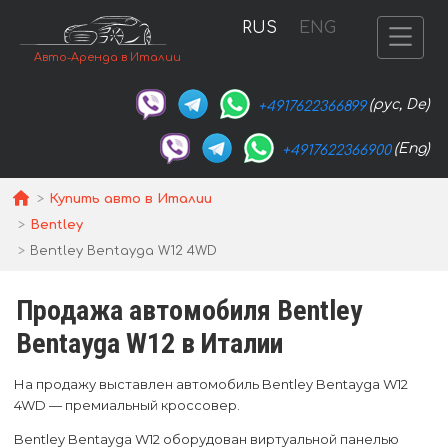
RUS
ENG
Авто-Аренда в Италии
(рус, De)
+4917622366899
(Eng)
+4917622366900
Купить авто в Италии
Bentley
Bentley Bentayga W12 4WD
Продажа автомобиля Bentley
Bentayga W12 в Италии
На продажу выставлен автомобиль Bentley Bentayga W12
4WD — премиальный кроссовер.
Bentley Bentayga W12 оборудован виртуальной панелью