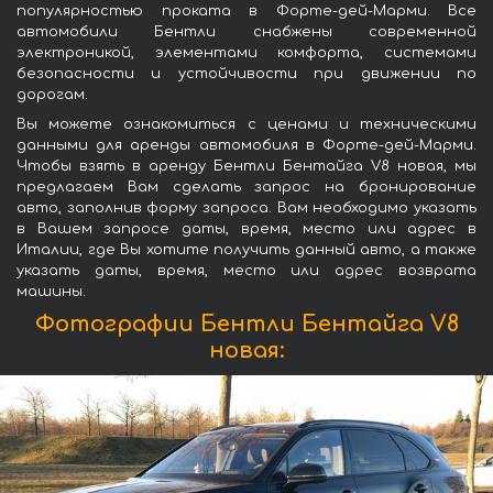
популярностью проката в Форте-дей-Марми. Все
автомобили Бентли снабжены современной
электроникой, элементами комфорта, системами
безопасности и устойчивости при движении по
дорогам.
Вы можете ознакомиться с ценами и техническими
данными для аренды автомобиля в Форте-дей-Марми.
Чтобы взять в аренду Бентли Бентайга V8 новая, мы
предлагаем Вам сделать запрос на бронирование
авто, заполнив форму запроса. Вам необходимо указать
в Вашем запросе даты, время, место или адрес в
Италии, где Вы хотите получить данный авто, а также
указать даты, время, место или адрес возврата
машины.
Фотографии Бентли Бентайга V8
новая: