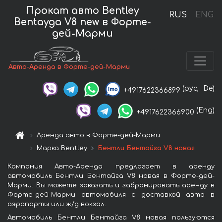
Прокат авто Bentley
RUS
ENG
Bentayga V8 new в Форте-
дей-Марми
Авто-Аренда в Форте-дей-Марми
(рус,
De)
+4917622366899
(Eng)
+4917622366900
Аренда авто в Форте-дей-Марми
Марка Bentley
Бентли Бентайга V8 новая
Компания Авто-Аренда предлагает в аренду
автомобиль Бентли Бентайга V8 новая в Форте-дей-
Марми. Вы можете заказать и забронировать аренду в
Форте-дей-Марми автомобиля с доставкой авто в
аэропорты или ж/д вокзал.
Автомобиль Бентли Бентайга V8 новая пользуются