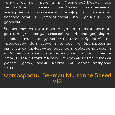
популярностью проката в Форте-дей-Марми. Все
автомобили Бентли снабжены современной
электроникой, элементами комфорта, системами
безопасности и устойчивости при движении по
дорогам.
Вы можете ознакомиться с ценами и техническими
данными для аренды автомобиля в Форте-дей-Марми.
Чтобы взять в аренду Бентли Mulsanne Speed V12, мы
предлагаем Вам сделать запрос на бронирование
авто, заполнив форму запроса. Вам необходимо указать
в Вашем запросе даты, время, место или адрес в
Италии, где Вы хотите получить данный авто, а также
указать даты, время, место или адрес возврата
машины.
Фотографии Бентли Mulsanne Speed
V12: