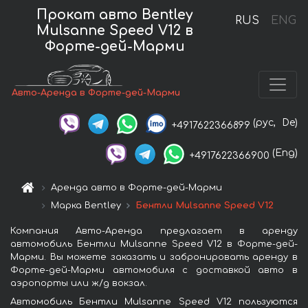
Прокат авто Bentley
RUS
ENG
Mulsanne Speed V12 в
Форте-дей-Марми
Авто-Аренда в Форте-дей-Марми
(рус,
De)
+4917622366899
(Eng)
+4917622366900
Аренда авто в Форте-дей-Марми
Марка Bentley
Бентли Mulsanne Speed V12
Компания Авто-Аренда предлагает в аренду
автомобиль Бентли Mulsanne Speed V12 в Форте-дей-
Марми. Вы можете заказать и забронировать аренду в
Форте-дей-Марми автомобиля с доставкой авто в
аэропорты или ж/д вокзал.
Автомобиль Бентли Mulsanne Speed V12 пользуются