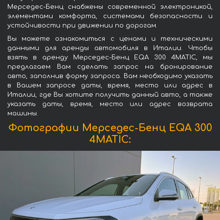
Мерседес-Бенц снабжены современной электроникой,
элементами комфорта, системами безопасности и
устойчивости при движении по дорогам.
Вы можете ознакомиться с ценами и техническими
данными для аренды автомобиля в Италии. Чтобы
взять в аренду Мерседес-Бенц EQA 300 4MATIC, мы
предлагаем Вам сделать запрос на бронирование
авто, заполнив форму запроса. Вам необходимо указать
в Вашем запросе даты, время, место или адрес в
Италии, где Вы хотите получить данный авто, а также
указать даты, время, место или адрес возврата
машины.
Фотографии Мерседес-Бенц EQA 300
4MATIC: