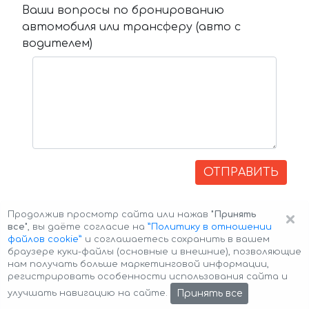
Ваши вопросы по бронированию
автомобиля или трансферу (авто с
водителем)
ОТПРАВИТЬ
×
Продолжив просмотр сайта или нажав
"Принять
все"
, вы даёте согласие на
”Политику в отношении
файлов cookie”
и соглашаетесь сохранить в вашем
браузере куки-файлы (основные и внешние), позволяющие
нам получать больше маркетинговой информации,
регистрировать особенности использования сайта и
Авторские права © 2026 Авто-Аренда
Cookie Policy
Принять все
улучшать навигацию на сайте.