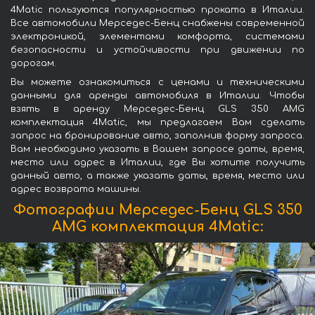
4Matic пользуются популярностью проката в Италии.
Все автомобили Мерседес-Бенц снабжены современной
электроникой, элементами комфорта, системами
безопасности и устойчивости при движении по
дорогам.
Вы можете ознакомиться с ценами и техническими
данными для аренды автомобиля в Италии. Чтобы
взять в аренду Мерседес-Бенц GLS 350 AMG
комплектация 4Matic, мы предлагаем Вам сделать
запрос на бронирование авто, заполнив форму запроса.
Вам необходимо указать в Вашем запросе даты, время,
место или адрес в Италии, где Вы хотите получить
данный авто, а также указать даты, время, место или
адрес возврата машины.
Фотографии Мерседес-Бенц GLS 350
AMG комплектация 4Matic: