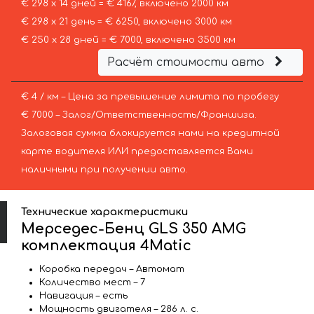
€ 298 х 14 дней = € 4167, включено 2000 км
€ 298 х 21 день = € 6250, включено 3000 км
€ 250 х 28 дней = € 7000, включено 3500 км
Расчёт стоимости авто
€ 4 / км – Цена за превышение лимита по пробегу
€ 7000 – Залог/Ответственность/Франшиза.
Залоговая сумма блокируется нами на кредитной
карте водителя ИЛИ предоставляется Вами
наличными при получении авто.
Технические характеристики
Мерседес-Бенц GLS 350 AMG
комплектация 4Matic
Коробка передач – Автомат
Количество мест – 7
Навигация – есть
Мощность двигателя – 286 л. с.