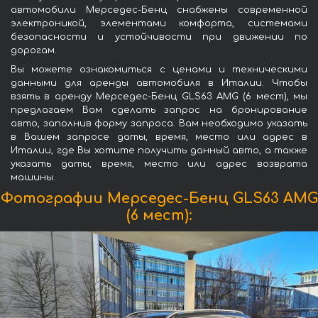
автомобили Мерседес-Бенц снабжены современной
электроникой, элементами комфорта, системами
безопасности и устойчивости при движении по
дорогам.
Вы можете ознакомиться с ценами и техническими
данными для аренды автомобиля в Италии. Чтобы
взять в аренду Мерседес-Бенц GLS63 AMG (6 мест), мы
предлагаем Вам сделать запрос на бронирование
авто, заполнив форму запроса. Вам необходимо указать
в Вашем запросе даты, время, место или адрес в
Италии, где Вы хотите получить данный авто, а также
указать даты, время, место или адрес возврата
машины.
Фотографии Мерседес-Бенц GLS63 AMG
(6 мест):