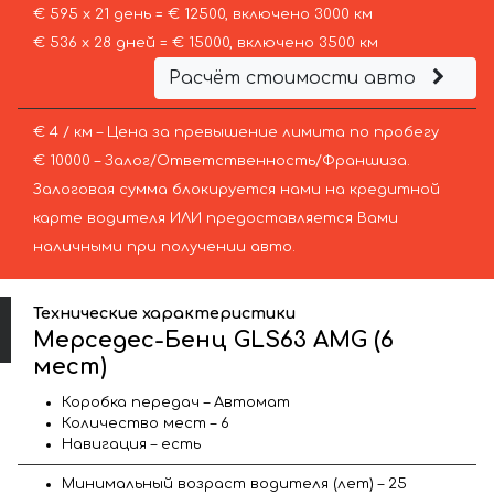
€ 595 х 21 день = € 12500, включено 3000 км
€ 536 х 28 дней = € 15000, включено 3500 км
Расчёт стоимости авто
€ 4 / км – Цена за превышение лимита по пробегу
€ 10000 – Залог/Ответственность/Франшиза.
Залоговая сумма блокируется нами на кредитной
карте водителя ИЛИ предоставляется Вами
наличными при получении авто.
Технические характеристики
Мерседес-Бенц GLS63 AMG (6
мест)
Коробка передач – Автомат
Количество мест – 6
Навигация – есть
Минимальный возраст водителя (лет) – 25