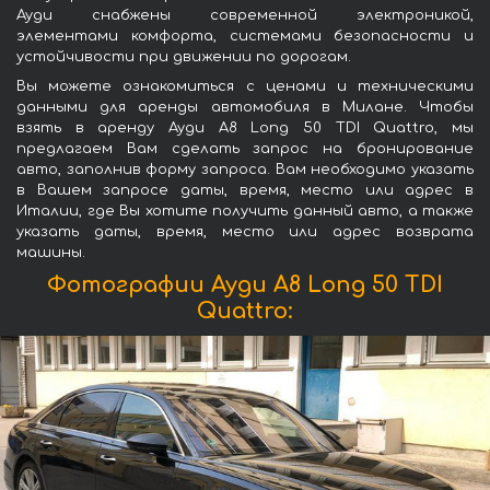
Ауди снабжены современной электроникой,
элементами комфорта, системами безопасности и
устойчивости при движении по дорогам.
Вы можете ознакомиться с ценами и техническими
данными для аренды автомобиля в Милане. Чтобы
взять в аренду Ауди A8 Long 50 TDI Quattro, мы
предлагаем Вам сделать запрос на бронирование
авто, заполнив форму запроса. Вам необходимо указать
в Вашем запросе даты, время, место или адрес в
Италии, где Вы хотите получить данный авто, а также
указать даты, время, место или адрес возврата
машины.
Фотографии Ауди A8 Long 50 TDI
Quattro: