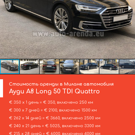
Стоимость аренды в Милане автомобиля
Ауди
A8 Long 50 TDI Quattro
€ 350 х 1 день = € 350, включено 250 км
€ 300 х 7 дней = € 2100, включено 1500 км
€ 262 х 14 дней = € 3660, включено 2500 км
€ 240 х 21 день = € 5025, включено 3300 км
€ 215 х 28 дней = € 6000, включено 4000 км