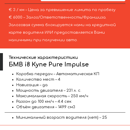
€ 3 / км – Цена за превышение лимита по пробегу
€ 6000 – Залог/Ответственность/Франшиза.
Залоговая сумма блокируется нами на кредитной
карте водителя ИЛИ предоставляется Вами
наличными при получении авто.
Технические характеристики
БМВ i8 Купе Pure Impulse
Коробка передач – Автоматическая КП
Количество мест – 4
Навигация – да
Мощность двигателя – 231 л. с.
Максимальная скорость – 250 км/ч
Разгон до 100 км/ч – 4.4 сек
Объём двигателя – 1499 см3
Минимальный возраст водителя (лет) – 25