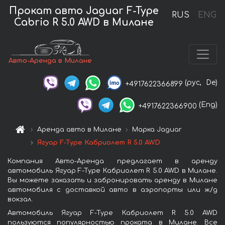
Прокат авто Jaguar F-Type
RUS
ENG
Cabrio R 5.0 AWD в Милане
Авто-Аренда в Милане
(рус,
De)
+4917622366899
(Eng)
+4917622366900
Аренда авто в Милане
Марка Jaguar
Ягуар F-Type Кабриолет R 5.0 AWD
Компания Авто-Аренда предлагает в аренду
автомобиль Ягуар F-Type Кабриолет R 5.0 AWD в Милане.
Вы можете заказать и забронировать аренду в Милане
автомобиля с доставкой авто в аэропорты или ж/д
вокзал.
Автомобиль Ягуар F-Type Кабриолет R 5.0 AWD
пользуются популярностью проката в Милане. Все