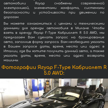
автомобили Ягуар снабжены современной
электроникой, элементами комфорта, системами
безопасности и устойчивости при движении по
дорогам.
Вы можете ознакомиться с ценами и техническими
данными для аренды автомобиля в Милане. Чтобы
взять в аренду Ягуар F-Type Кабриолет R 5.0 AWD, мы
предлагаем Вам сделать запрос на бронирование
авто, заполнив форму запроса. Вам необходимо указать
в Вашем запросе даты, время, место или адрес в
Италии, где Вы хотите получить данный авто, а также
указать даты, время, место или адрес возврата
машины.
Фотографии Ягуар F-Type Кабриолет R
5.0 AWD: