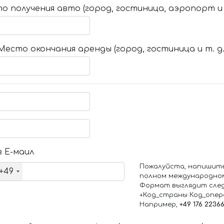
о получения авто (город, гостиница, аэропорт и т
Место окончания аренды (город, гостиница и т. д.
 Е-маил
Пожалуйста, напишит
+49
полном международно
Формат выглядит сле
+Код_страны Код_опе
Например,
+49 176 2236