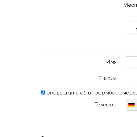
Мест
Имя
Е-маил
оповещать об информации через
Телефон