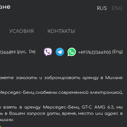
ане
RUS
ENG
УСЛОВИЯ
КОНТАКТЫ
(рус,
De)
(Eng)
2366899
+4917622366900
ожете заказать и забронировать аренду в Милане
Мерседес-Бенц снабжены современной электроникой,
 взять в аренду Мерседес-Бенц GT-C AMG 6.3, мы
ь в Вашем запросе даты, время, место или адрес в
ашины.