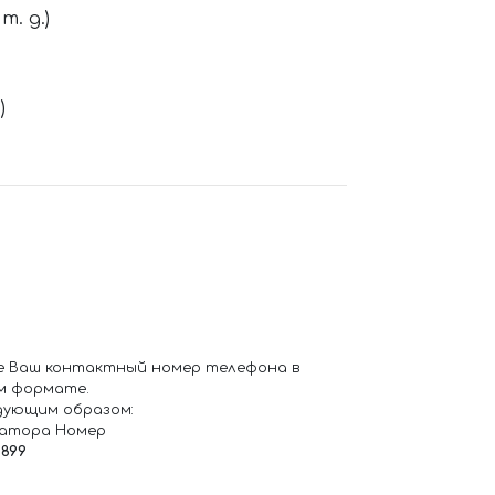
. д.)
)
е Ваш контактный номер телефона в
м формате.
дующим образом:
ратора Номер
6899