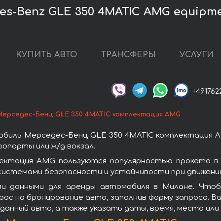
s-Benz GLE 350 4MATIC AMG equipm
КУПИТЬ АВТО
ТРАНСФЕРЫ
УСЛУГИ
+491762
Мерседес-Бенц GLE 350 4MATIC комплектация AMG
обиль Мерседес-Бенц GLE 350 4MATIC комплектация A
опорты или ж/д вокзал.
ектация AMG пользуются популярностью проката в
системами безопасности и устойчивости при движении
ми данными для аренды автомобиля в Милане. Чтоб
ос на бронирование авто, заполнив форму запроса. Ва
данный авто, а также указать даты, время, место ил