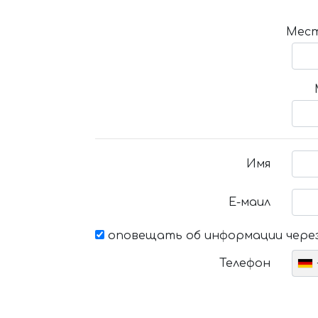
Мест
Имя
Е-маил
оповещать об информации через
Телефон