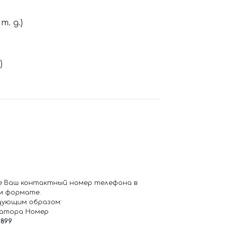
. д.)
)
е Ваш контактный номер телефона в
м формате.
дующим образом:
ратора Номер
6899