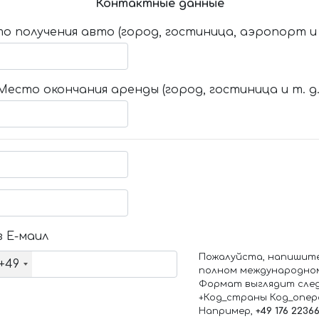
Контактные данные
о получения авто (город, гостиница, аэропорт и т
Место окончания аренды (город, гостиница и т. д.
 Е-маил
Пожалуйста, напишит
+49
полном международно
Формат выглядит сле
+Код_страны Код_опе
Например,
+49 176 2236