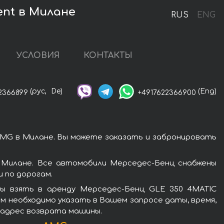
ent в Милане
RUS
ENG
УСЛОВИЯ
КОНТАКТЫ
(рус,
De)
(Eng)
2366899
+4917622366900
MG в Милане. Вы можете заказать и забронировать
 Милане. Все автомобили Мерседес-Бенц снабжены
 по дорогам.
ы взять в аренду Мерседес-Бенц GLE 350 4MATIC
м необходимо указать в Вашем запросе даты, время,
и адрес возврата машины.