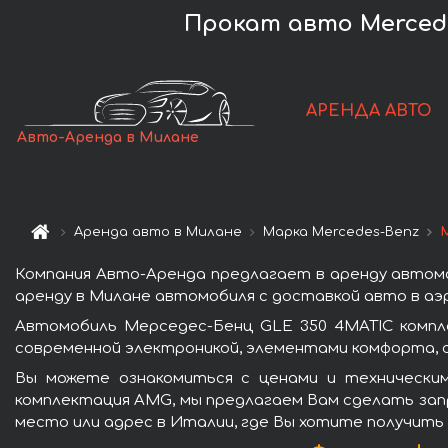
Прокат авто Mercede
АРЕНДА АВТО
Авто-Аренда в Милане
Аренда авто в Милане
Марка Mercedes-Benz
Компания Авто-Аренда предлагает в аренду автом
аренду в Милане автомобиля с доставкой авто в аэр
Автомобиль Мерседес-Бенц GLE 350 4MATIC компл
современной электроникой, элементами комфорта, 
Вы можете ознакомиться с ценами и технически
комплектация AMG, мы предлагаем Вам сделать запр
место или адрес в Италии, где Вы хотите получить 