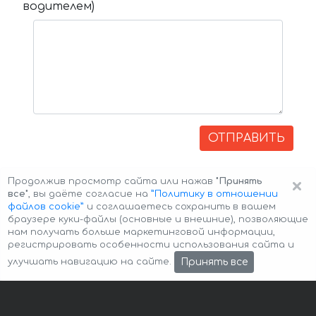
водителем)
ОТПРАВИТЬ
×
Продолжив просмотр сайта или нажав
"Принять
все"
, вы даёте согласие на
”Политику в отношении
файлов cookie”
и соглашаетесь сохранить в вашем
браузере куки-файлы (основные и внешние), позволяющие
нам получать больше маркетинговой информации,
регистрировать особенности использования сайта и
Авторские права © 2026 Авто-Аренда
Cookie Policy
Принять все
улучшать навигацию на сайте.
Политика конфиденциальности