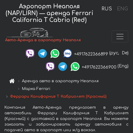
Аэропорт Неаполя
RUS
ENG
(NAP/LIRN) — аренда Ferrari
California T Cabrio (Red)
Авто-Аренда в аэропорту Неаполя
(рус,
De)
+4917622366899
(Eng)
+4917622366900
Аренда авто в аэропорту Неаполя
Марка Ferrari
Феррари Калифорния Т Кабриолет (Красный)
Компания Авто-Аренда предлагает в аренду
автомобиль Феррари Калифорния Т Кабриолет
(Красный) с доставкой в аэропорт Неаполя. Вы можете
заказать и забронировать аренду автомобиля с
подачей авто в аэропорт или ж/д вокзал.