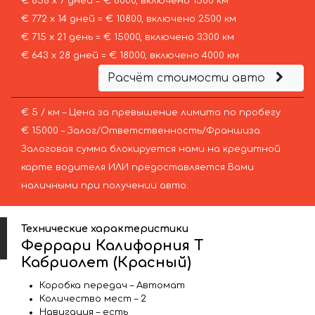
€ 858 х 7 дней = € 6000, включено 1500 км
€ 772 х 14 дней = € 10800, включено 2500 км
€ 715 х 21 день = € 15000, включено 3300 км
€ 643 х 28 дней = € 18000, включено 4000 км
Расчёт стоимости авто
€ 5 / км – Цена за превышение лимита по пробегу
€ 15000 – Залог/Ответственность/Франшиза.
Залоговая сумма блокируется нами на кредитной
карте водителя ИЛИ предоставляется Вами
наличными при получении авто.
Технические характеристики
Феррари Калифорния Т
Кабриолет (Красный)
Коробка передач – Автомат
Количество мест – 2
Навигация – есть