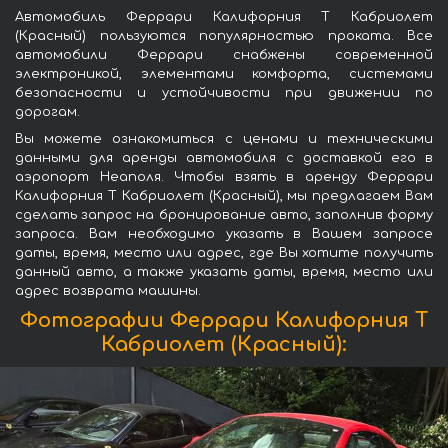
Автомобиль Феррари Калифорния Т Кабриолет
(Красный) пользуются популярностью проката. Все
автомобили Феррари снабжены современной
электроникой, элементами комфорта, системами
безопасности и устойчивости при движении по
дорогам.
Вы можете ознакомиться с ценами и техническими
данными для аренды автомобиля с доставкой его в
аэропорт Неаполя. Чтобы взять в аренду Феррари
Калифорния Т Кабриолет (Красный), мы предлагаем Вам
сделать запрос на бронирование авто, заполнив форму
запроса. Вам необходимо указать в Вашем запросе
даты, время, место или адрес, где Вы хотите получить
данный авто, а также указать даты, время, место или
адрес возврата машины.
Фотографии Феррари Калифорния Т
Кабриолет (Красный):