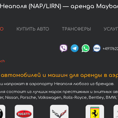
Неаполя (NAP/LIRN) — аренда Mayba
ТО
КУПИТЬ АВТО
ТРАНСФЕРЫ
УСЛУ
+491762
ach
 автомобилей и машин для аренды в аэ
 напрокат в аэропорту Неаполя любого из брендов.
я состоит из лучших марок престижных и элитных авт
er, Nissan, Porsche, Volkswagen, Rolls-Royce, Bentley, BMW, 