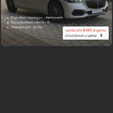
Коробка передач – Автомат
Количество мест – 5
Навигация – есть
цена от €483 в день
описание и цены