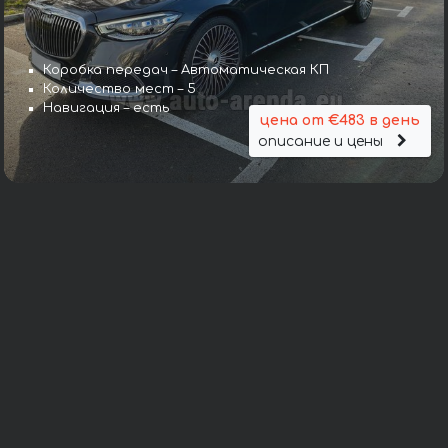
Коробка передач – Автоматическая КП
Количество мест – 5
Навигация – есть
цена от €483 в день
описание и цены