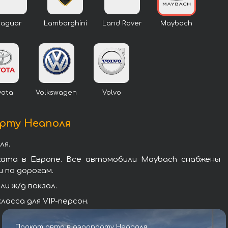
Jaguar
Lamborghini
Land Rover
Maybach
yota
Volkswagen
Volvo
орту Неаполя
ля.
ката в Европе. Все автомобили Maybach снабжены
 по дорогам.
и ж/д вокзал.
асса для VIP-персон.
Прокат авто в аэропорту Неаполя