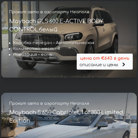
Прокат авто в аэропорту Неаполя
Maybach GLS 600 E-ACTIVE BODY
CONTROL белый
Коробка передач – Автоматическая
Количество мест – 4
Навигация – есть
цена от €643 в день
описание и цены
Прокат авто в аэропорту Неаполя
Maybach S 650 Cabriolet, 1 of 300 Limited
Edition