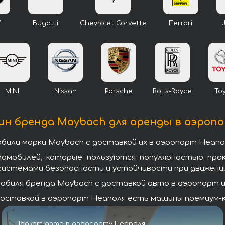
W
Bugatti
Chevrolet Corvette
Ferrari
MINI
Nissan
Porsche
Rolls-Royce
To
н бренда Maybach для аренды в аэроп
или марки Maybach с доставкой их в аэропорт Неапо
томобилей, которые пользуются популярностью про
системами безопасности и устойчивости при движении
биля бренда Maybach с доставкой авто в аэропорт ил
оставкой в аэропорт Неаполя есть машины премиум-кл
Прокат авто в аэропорту Неаполя