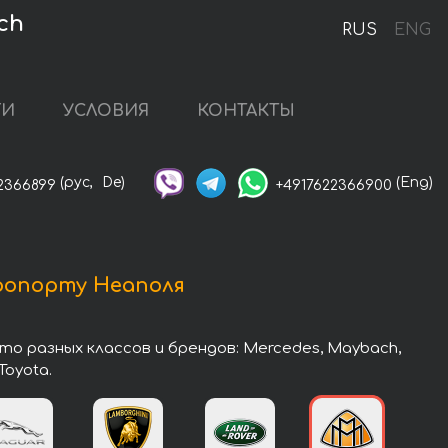
ch
RUS
ENG
ГИ
УСЛОВИЯ
КОНТАКТЫ
(рус,
De)
(Eng)
2366899
+4917622366900
ропорту Неаполя
о разных классов и брендов: Mercedes, Maybach,
Toyota.