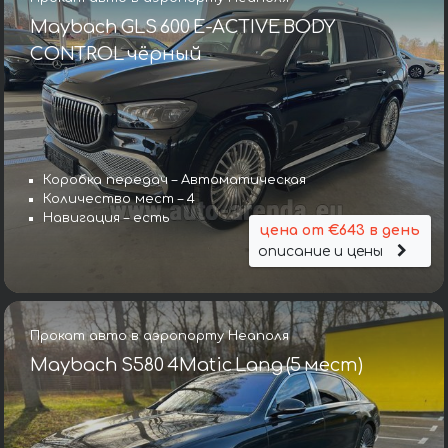
Maybach GLS 600 E-ACTIVE BODY
CONTROL чёрный
Коробка передач – Автоматическая
Количество мест – 4
Навигация – есть
цена от €643 в день
описание и цены
Прокат авто в аэропорту Неаполя
Maybach S580 4Matic Lang (5 мест)