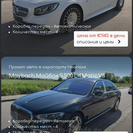
Коробка передач – Автоматическая
Количество мест – 4
цена от €1143 в день
описание и цены
Прокат авто в аэропорту Неаполя
Maybach Майбах S 500 L 4Matic V8
Коробка передач – Автомат
Количество мест – 4
Навигация – есть