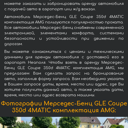
можете заказать и забронировать аренду автомобиля
с подачей авто в аэропорт или ж/д вокзал.
Автомобиль Мерседес-Бенц GLE Coupe 350d 4MATIC
комплектация AMG пользуются популярностью проката.
Все автомобили Мерседес-Бенц снабжены современной
электроникой, элементами комфорта, системами
безопасности и устойчивости при движении по
дорогам.
Вы можете ознакомиться с ценами и техническими
данными для аренды автомобиля с доставкой его в
аэропорт Неаполя. Чтобы взять в аренду Мерседес-
Бенц GLE Coupe 350d 4MATIC комплектация AMG, мы
предлагаем Вам сделать запрос на бронирование
авто, заполнив форму запроса. Вам необходимо указать
в Вашем запросе даты, время, место или адрес, где Вы
хотите получить данный авто, а также указать даты,
время, место или адрес возврата машины.
Фотографии Мерседес-Бенц GLE Coupe
350d 4MATIC комплектация AMG: