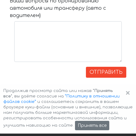
Ваши вопросы по бронированию
автомобиля или трансферу (авто с
водителем)
ОТПРАВИТЬ
×
Продолжив просмотр сайта или нажав
"Принять
все"
, вы даёте согласие на
”Политику в отношении
файлов cookie”
и соглашаетесь сохранить в вашем
браузере куки-файлы (основные и внешние), позволяющие
нам получать больше маркетинговой информации,
регистрировать особенности использования сайта и
Авторские права © 2026 Авто-Аренда
Cookie Policy
Принять все
улучшать навигацию на сайте.