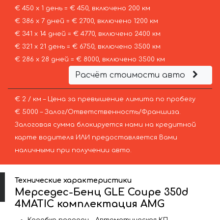
€ 450 х 1 день = € 450, включено 200 км
€ 386 х 7 дней = € 2700, включено 1200 км
€ 341 х 14 дней = € 4770, включено 2400 км
€ 321 х 21 день = € 6750, включено 3500 км
€ 286 х 28 дней = € 8000, включено 3500 км
Расчёт стоимости авто
€ 2 / км – Цена за превышение лимита по пробегу
€ 5000 – Залог/Ответственность/Франшиза.
Залоговая сумма блокируется нами на кредитной
карте водителя ИЛИ предоставляется Вами
наличными при получении авто.
Технические характеристики
Мерседес-Бенц GLE Coupe 350d
4MATIC комплектация AMG
Коробка передач – Автоматическая КП