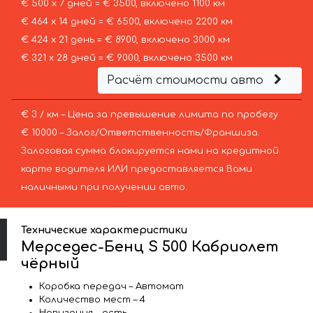
€ 500 х 7 дней = € 3500, включено 1100 км
€ 464 х 14 дней = € 6500, включено 2200 км
€ 424 х 21 день = € 8900, включено 3000 км
€ 321 х 28 дней = € 9000, включено 3500 км
Расчёт стоимости авто
€ 3 / км – Цена за превышение лимита по пробегу
€ 10000 – Залог/Ответственность/Франшиза.
Залоговая сумма блокируется нами на кредитной
карте водителя ИЛИ предоставляется Вами
наличными при получении авто.
Технические характеристики
Мерседес-Бенц S 500 Кабриолет
чёрный
Коробка передач – Автомат
Количество мест – 4
Навигация – есть