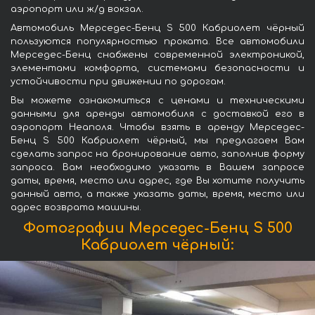
аэропорт или ж/д вокзал.
Автомобиль Мерседес-Бенц S 500 Кабриолет чёрный
пользуются популярностью проката. Все автомобили
Мерседес-Бенц снабжены современной электроникой,
элементами комфорта, системами безопасности и
устойчивости при движении по дорогам.
Вы можете ознакомиться с ценами и техническими
данными для аренды автомобиля с доставкой его в
аэропорт Неаполя. Чтобы взять в аренду Мерседес-
Бенц S 500 Кабриолет чёрный, мы предлагаем Вам
сделать запрос на бронирование авто, заполнив форму
запроса. Вам необходимо указать в Вашем запросе
даты, время, место или адрес, где Вы хотите получить
данный авто, а также указать даты, время, место или
адрес возврата машины.
Фотографии Мерседес-Бенц S 500
Кабриолет чёрный: