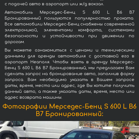
с подачей авто в аэропорт или ж/д вокзал.
Автомобиль Мерседес-Бенц S 600 L B6 B7
Бронированный пользуются популярностью проката.
Все автомобили Мерседес-Бенц снабжены современной
электроникой, элементами комфорта, системами
безопасности и устойчивости при движении по
дорогам.
Вы можете ознакомиться с ценами и техническими
данными для аренды автомобиля с доставкой его в
аэропорт Неаполя. Чтобы взять в аренду Мерседес-
Бенц S 600 L B6 B7 Бронированный, мы предлагаем Вам
сделать запрос на бронирование авто, заполнив форму
запроса. Вам необходимо указать в Вашем запросе
даты, время, место или адрес, где Вы хотите получить
данный авто, а также указать даты, время, место или
адрес возврата машины.
Фотографии Мерседес-Бенц S 600 L B6
B7 Бронированный: