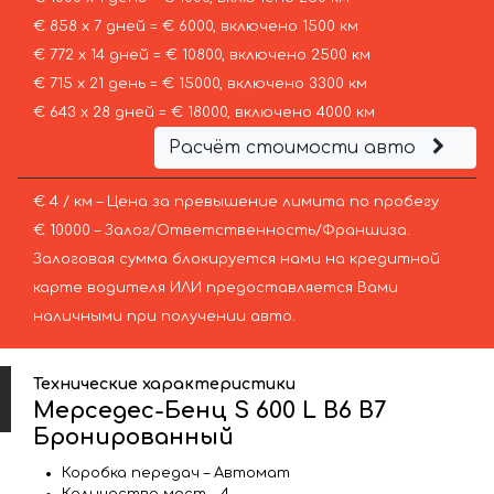
€ 858 х 7 дней = € 6000, включено 1500 км
€ 772 х 14 дней = € 10800, включено 2500 км
€ 715 х 21 день = € 15000, включено 3300 км
€ 643 х 28 дней = € 18000, включено 4000 км
Расчёт стоимости авто
€ 4 / км – Цена за превышение лимита по пробегу
€ 10000 – Залог/Ответственность/Франшиза.
Залоговая сумма блокируется нами на кредитной
карте водителя ИЛИ предоставляется Вами
наличными при получении авто.
Технические характеристики
Мерседес-Бенц S 600 L B6 B7
Бронированный
Коробка передач – Автомат
Количество мест – 4