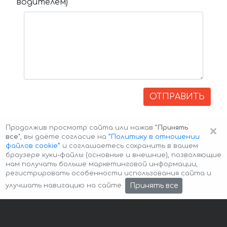
водителем)
ОТПРАВИТЬ
×
Продолжив просмотр сайта или нажав
"Принять
все"
, вы даёте согласие на
”Политику в отношении
файлов cookie”
и соглашаетесь сохранить в вашем
браузере куки-файлы (основные и внешние), позволяющие
нам получать больше маркетинговой информации,
регистрировать особенности использования сайта и
Авторские права © 2026 Авто-Аренда
Cookie Policy
Принять все
улучшать навигацию на сайте.
Политика конфиденциальности