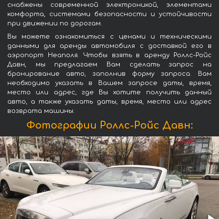
снабжены современной электроникой, элементами
комфорта, системами безопасности и устойчивости
при движении по дорогам.
Вы можете ознакомиться с ценами и техническими
данными для аренды автомобиля с доставкой его в
аэропорт Неаполя. Чтобы взять в аренду Роллс-Ройс
Давн, мы предлагаем Вам сделать запрос на
бронирование авто, заполнив форму запроса. Вам
необходимо указать в Вашем запросе даты, время,
место или адрес, где Вы хотите получить данный
авто, а также указать даты, время, место или адрес
возврата машины.
Фотографии Роллс-Ройс Давн: