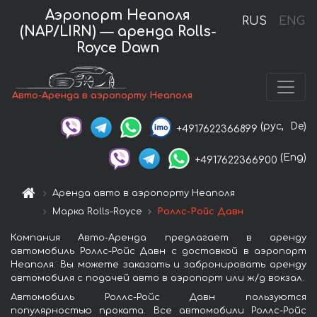
Аэропорт Неаполя
RUS
ENG
(NAP/LIRN) — аренда Rolls-
Royce Dawn
Авто-Аренда в аэропорту Неаполя
(рус,
De)
+4917622366899
(Eng)
+4917622366900
Аренда авто в аэропорту Неаполя
Марка Rolls-Royce
Роллс-Ройс Давн
Компания Авто-Аренда предлагает в аренду
автомобиль Роллс-Ройс Давн с доставкой в аэропорт
Неаполя. Вы можете заказать и забронировать аренду
автомобиля с подачей авто в аэропорт или ж/д вокзал.
Автомобиль Роллс-Ройс Давн пользуются
популярностью проката. Все автомобили Роллс-Ройс