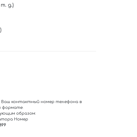
. д.)
)
 Ваш контактный номер телефона в
 формате.
ующим образом:
атора Номер
899