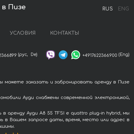
 в Пизе
RUS
ENG
УСЛОВИЯ
КОНТАКТЫ
(рус,
De)
(Eng)
2366899
+4917622366900
. Вы можете заказать и забронировать аренду в Пизе
втомобили Ауди снабжены современной электроникой,
ренду Ауди A8 55 TFSI e quattro plug-in hybrid, мы
ь в Вашем запросе даты, время, место или адрес в
ашины.