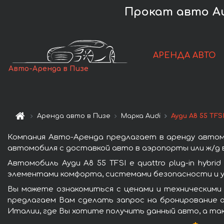
Прокат авто Audi
АРЕНДА АВТО
Авто-Аренда в Пизе
Аренда авто в Пизе
Марка Audi
Ауди A8 55 TFSI
Компания Авто-Аренда предлагает в аренду автомоби
автомобиля с доставкой авто в аэропорты или ж/д в
Автомобиль Ауди A8 55 TFSI e quattro plug-in hyb
элементами комфорта, системами безопасности и у
Вы можете ознакомиться с ценами и техническими да
предлагаем Вам сделать запрос на бронирование а
Италии, где Вы хотите получить данный авто, а та