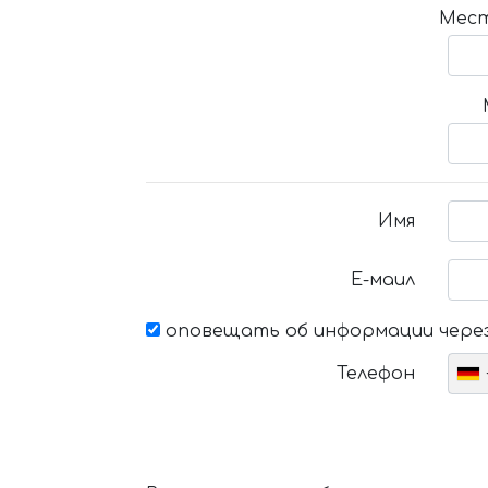
Мест
Имя
Е-маил
оповещать об информации через
Телефон