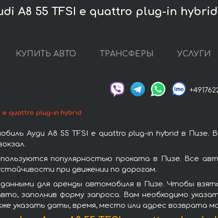
 A8 55 TFSI e quattro plug-in hybrid
КУПИТЬ АВТО
ТРАНСФЕРЫ
УСЛУГИ
+491762
 e quattro plug-in hybrid
ль Ауди A8 55 TFSI e quattro plug-in hybrid в Пизе
окзал.
rid пользуются популярностью проката в Пизе. Все а
стойчивости при движении по дорогам.
нными для аренды автомобиля в Пизе. Чтобы взять в а
вто, заполнив форму запроса. Вам необходимо указат
кже указать даты, время, место или адрес возврата м