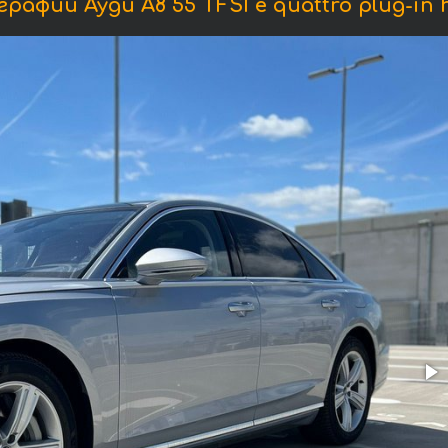
рафии Ауди A8 55 TFSI e quattro plug-in h