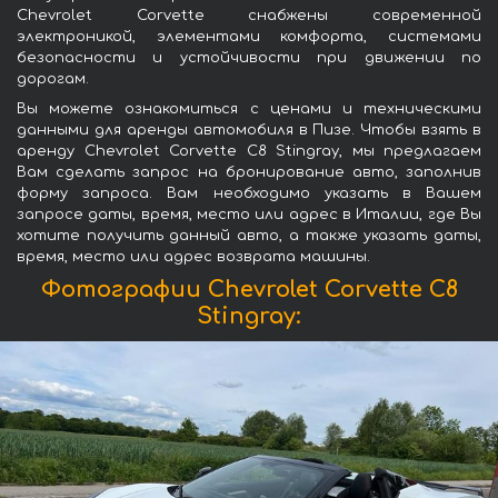
Chevrolet Corvette снабжены современной
электроникой, элементами комфорта, системами
безопасности и устойчивости при движении по
дорогам.
Вы можете ознакомиться с ценами и техническими
данными для аренды автомобиля в Пизе. Чтобы взять в
аренду Chevrolet Corvette C8 Stingray, мы предлагаем
Вам сделать запрос на бронирование авто, заполнив
форму запроса. Вам необходимо указать в Вашем
запросе даты, время, место или адрес в Италии, где Вы
хотите получить данный авто, а также указать даты,
время, место или адрес возврата машины.
Фотографии Chevrolet Corvette C8
Stingray: