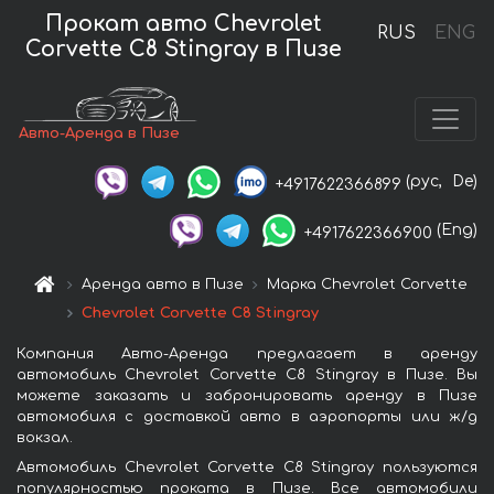
Прокат авто Chevrolet
RUS
ENG
Corvette C8 Stingray в Пизе
Авто-Аренда в Пизе
(рус,
De)
+4917622366899
(Eng)
+4917622366900
Аренда авто в Пизе
Марка Chevrolet Corvette
Chevrolet Corvette C8 Stingray
Компания Авто-Аренда предлагает в аренду
автомобиль Chevrolet Corvette C8 Stingray в Пизе. Вы
можете заказать и забронировать аренду в Пизе
автомобиля с доставкой авто в аэропорты или ж/д
вокзал.
Автомобиль Chevrolet Corvette C8 Stingray пользуются
популярностью проката в Пизе. Все автомобили