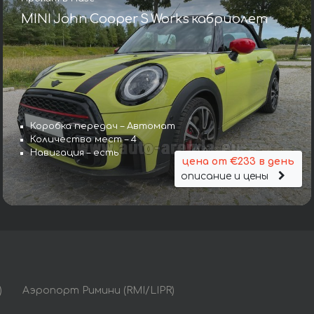
MINI John Cooper S Works кабриолет
Коробка передач – Автомат
Количество мест – 4
Навигация – есть
цена от €233 в день
описание и цены
)
Аэропорт Римини (RMI/LIPR)