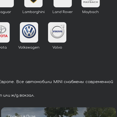
Jaguar
Lamborghini
Land Rover
Maybach
yota
Volkswagen
Volvo
Европе. Все автомобили MINI снабжены современной
или ж/д вокзал.
Прокат в Пизе