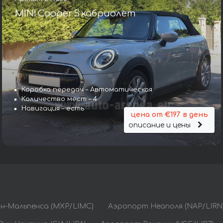
MINI Cooper S кабриолет
Коробка передач – Автоматическая
Количество мест – 4
Навигация – есть
цена от €197 в день
описание и цены
н-Мальпенса (MXP/LIMC)
Аэропорт Неаполя (NAP/LIRN