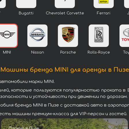
W
Bugatti
Chevrolet Corvette
Ferrari
MINI
Nissan
Porsche
Rolls-Royce
To
Машины бренда MINI для аренды в Пизе
автомобили марки MINI.
илей, которые пользуются популярностью проката в 
зопасности и устойчивости при движении по дорогам.
иля бренда MINI в Пизе с доставкой авто в аэропорт 
есть машины премиум-класса для VIP-персон и гостей.
Прокат в Пизе