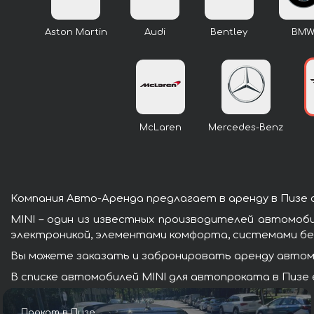
Aston Martin
Audi
Bentley
BM
McLaren
Mercedes-Benz
Компания Авто-Аренда предлагает в аренду в Пизе 
MINI – один из известных производителей автомоб
электроникой, элементами комфорта, системами бе
Вы можете заказать и забронировать аренду автомоб
В списке автомобилей MINI для автопроката в Пизе 
Прокат в Пизе