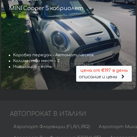
MINI Cooper S кабриолет
Коробка передач – Автоматическая
Количество мест – 2
Навигация – есть
цена от €197 в день
описание и цены
АВТОПРОКАТ В ИТАЛИИ
Аэропорт Флоренции (FLR/LIRQ)
Аэропорт Мила