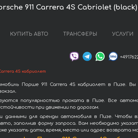
sche 911 Carrera 4S Cabriolet (black)
КУПИТЬ АВТО
ТРАНСФЕРЫ
УСЛУГИ
+491762
Carrera 4S кабриолет
мобиль Порше 911 Carrera 4S кабриолет в Пизе. Вы
окзал.
ьзуются популярностью проката в Пизе. Все автом
стойчивости при движении по дорогам.
 данными для аренды автомобиля в Пизе. Чтобы вз
вто, заполнив форму запроса. Вам необходимо указат
кже указать даты, время, место или адрес возврата м