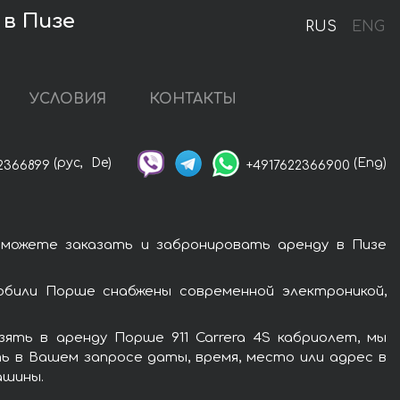
 в Пизе
RUS
ENG
УСЛОВИЯ
КОНТАКТЫ
(рус,
De)
(Eng)
2366899
+4917622366900
 можете заказать и забронировать аренду в Пизе
обили Порше снабжены современной электроникой,
ять в аренду Порше 911 Carrera 4S кабриолет, мы
ь в Вашем запросе даты, время, место или адрес в
ашины.