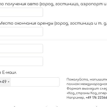
о получения авто (город, гостиница, аэропорт и т
Место окончания аренды (город, гостиница и т. д.
 Е-маил
Пожалуйста, напишит
+49
полном международно
Формат выглядит сле
+Код_страны Код_опе
Например,
+49 176 2236