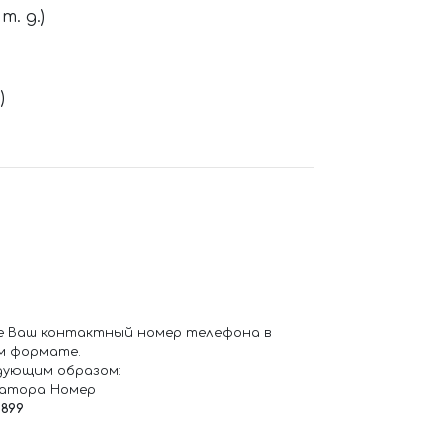
. д.)
)
е Ваш контактный номер телефона в
м формате.
дующим образом:
ратора Номер
6899