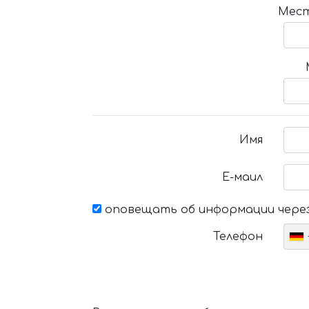
Мест
Имя
Е-маил
оповещать об информации через
Телефон