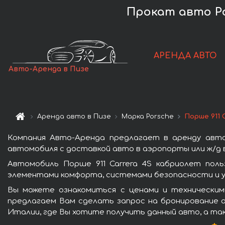
Прокат авто Por
АРЕНДА АВТО
Авто-Аренда в Пизе
Аренда авто в Пизе
Марка Porsche
Порше 911 
Компания Авто-Аренда предлагает в аренду авто
автомобиля с доставкой авто в аэропорты или ж/д в
Автомобиль Порше 911 Carrera 4S кабриолет пол
элементами комфорта, системами безопасности и у
Вы можете ознакомиться с ценами и техническими
предлагаем Вам сделать запрос на бронирование а
Италии, где Вы хотите получить данный авто, а та